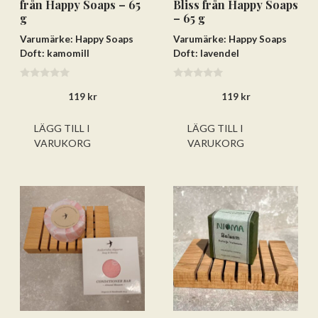
från Happy Soaps – 65
Bliss från Happy Soaps
g
– 65 g
Varumärke: Happy Soaps
Varumärke: Happy Soaps
Doft: kamomill
Doft: lavendel
0
0
119
kr
119
kr
a
a
v
v
5
5
LÄGG TILL I
LÄGG TILL I
VARUKORG
VARUKORG