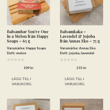
Balsambar You’re One
Balsamkaka –
in a Melon från Happy
Lavendel & Jojoba
Soaps – 65 g
från Annas Eko – 75 g
Lägg till varorna i varukorgen
Varumärke: Happy Soaps
Varumärke: Annas Eko
Doft: melon
Doft: jojoba, lavendel
Gå till kassan och välj
Få hem dina varor först. Betala efteråt.
0
0
109
kr
215
kr
a
a
v
v
Betala via bankkonto eller
5
5
betalkort/kreditkort
LÄGG TILL I
LÄGG TILL I
VARUKORG
VARUKORG