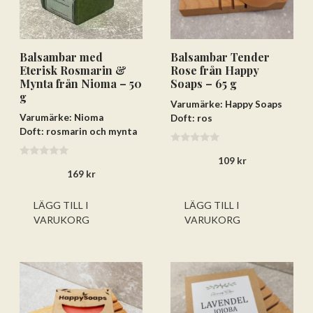
Balsambar med
Balsambar Tender
Eterisk Rosmarin &
Rose från Happy
Mynta från Nioma – 50
Soaps – 65 g
g
Varumärke: Happy Soaps
Varumärke: Nioma
Doft: ros
Doft: rosmarin och mynta
0
109
kr
a
0
v
169
kr
a
5
v
5
LÄGG TILL I
LÄGG TILL I
VARUKORG
VARUKORG