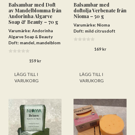
Balsambar med Doft
Balsambar med
av Mandelblomma från
doftolja Verbenate från
Andorinha Algarve
Nioma – 50 g
Soap & Beauty – 70 g
Varumärke: Nioma
Varumärke: Andorinha
Doft: mild citrusdoft
Algarve Soap & Beauty
Doft: mandel, mandelblom
0
169
kr
a
v
0
5
159
kr
a
v
5
LÄGG TILL I
LÄGG TILL I
VARUKORG
VARUKORG