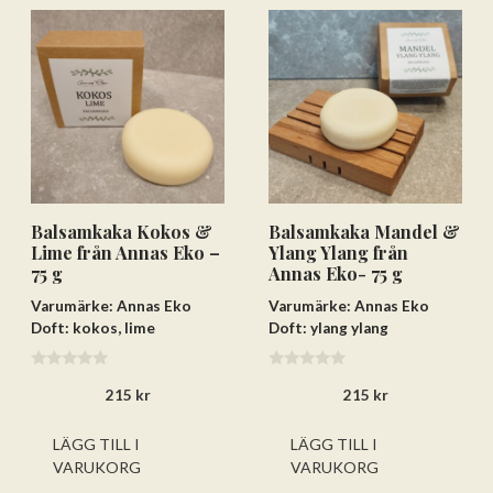
Balsamkaka Kokos &
Balsamkaka Mandel &
Lime från Annas Eko –
Ylang Ylang från
75 g
Annas Eko- 75 g
Varumärke: Annas Eko
Varumärke: Annas Eko
Doft: kokos, lime
Doft: ylang ylang
0
0
215
kr
215
kr
a
a
v
v
5
5
LÄGG TILL I
LÄGG TILL I
VARUKORG
VARUKORG