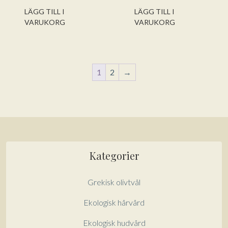
5
5
LÄGG TILL I
LÄGG TILL I
VARUKORG
VARUKORG
1
2
→
Kategorier
Grekisk olivtvål
Ekologisk hårvård
Ekologisk hudvård