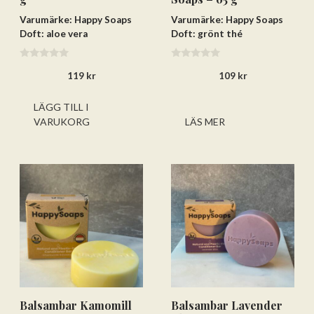
Varumärke: Happy Soaps
Varumärke: Happy Soaps
Doft: aloe vera
Doft: grönt thé
0
0
119
kr
109
kr
a
a
v
v
5
5
LÄGG TILL I
VARUKORG
LÄS MER
Balsambar Kamomill
Balsambar Lavender