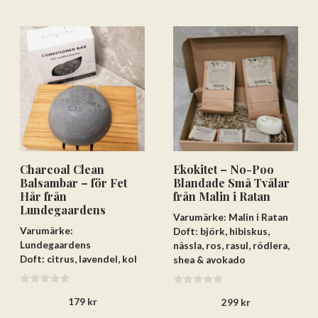
Charcoal Clean
Ekokitet – No-Poo
Balsambar – för Fet
Blandade Små Tvålar
Hår från
från Malin i Ratan
Lundegaardens
Varumärke: Malin i Ratan
Varumärke:
Doft: björk, hibiskus,
Lundegaardens
nässla, ros, rasul, rödlera,
Doft: citrus, lavendel, kol
shea & avokado
0
0
179
kr
299
kr
a
a
v
v