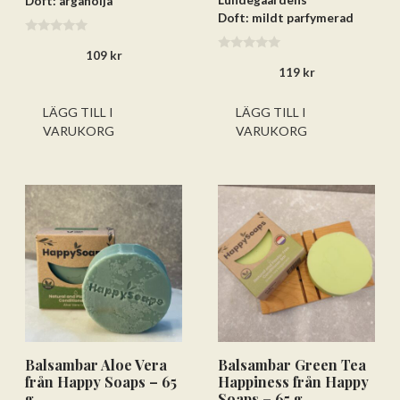
Lundegaardens
Doft: arganolja
Doft: mildt parfymerad
0
109
kr
a
0
v
119
kr
a
5
v
5
LÄGG TILL I
LÄGG TILL I
VARUKORG
VARUKORG
Balsambar Aloe Vera
Balsambar Green Tea
från Happy Soaps – 65
Happiness från Happy
g
Soaps – 65 g