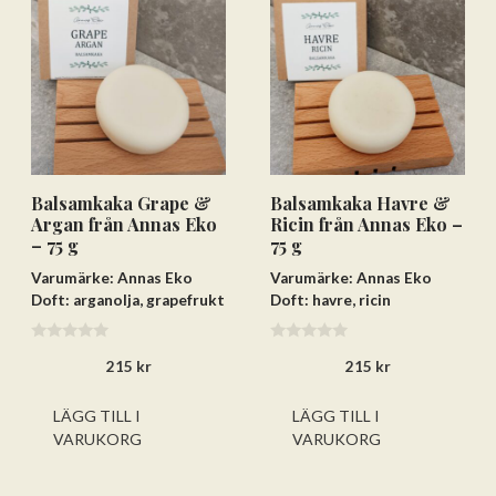
Balsamkaka Grape &
Balsamkaka Havre &
Argan från Annas Eko
Ricin från Annas Eko –
– 75 g
75 g
Varumärke: Annas Eko
Varumärke: Annas Eko
Doft: arganolja, grapefrukt
Doft: havre, ricin
0
0
215
kr
215
kr
a
a
v
v
5
5
LÄGG TILL I
LÄGG TILL I
VARUKORG
VARUKORG