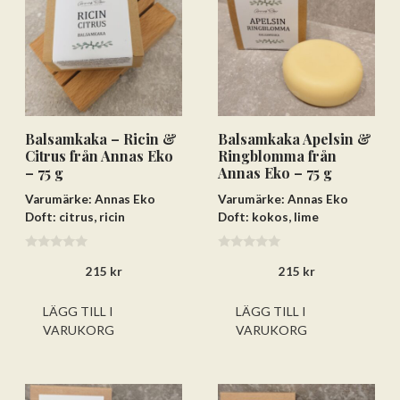
Balsamkaka – Ricin &
Balsamkaka Apelsin &
Citrus från Annas Eko
Ringblomma från
– 75 g
Annas Eko – 75 g
Varumärke: Annas Eko
Varumärke: Annas Eko
Doft: citrus, ricin
Doft: kokos, lime
0
0
215
kr
215
kr
a
a
v
v
5
5
LÄGG TILL I
LÄGG TILL I
VARUKORG
VARUKORG