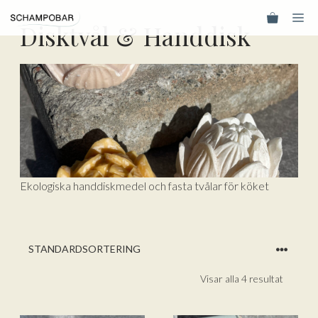
Hoppa
Me
till
Disktvål & Handdisk
innehåll
Ekologiska handdiskmedel och fasta tvålar för köket
Visar alla 4 resultat