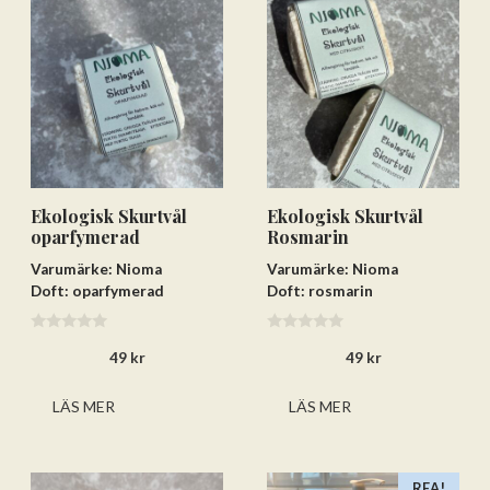
Ekologisk Skurtvål
Ekologisk Skurtvål
oparfymerad
Rosmarin
Varumärke: Nioma
Varumärke: Nioma
Doft: oparfymerad
Doft: rosmarin
0
0
49
kr
49
kr
a
a
v
v
5
5
LÄS MER
LÄS MER
REA!