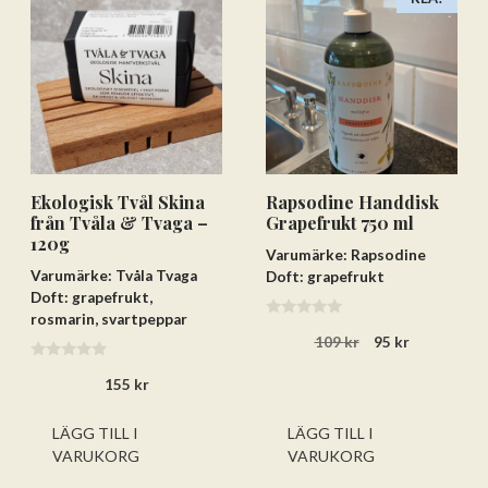
Ekologisk Tvål Skina
Rapsodine Handdisk
från Tvåla & Tvaga –
Grapefrukt 750 ml
120g
Varumärke: Rapsodine
Varumärke: Tvåla Tvaga
Doft: grapefrukt
Doft: grapefrukt,
rosmarin, svartpeppar
0
Det
Det
109
kr
95
kr
a
Lägg till varorna i varukorgen
v
ursprungliga
nuvarande
0
5
155
kr
priset
priset
a
Gå till kassan och välj
v
var:
är:
5
109 kr.
95 kr.
LÄGG TILL I
LÄGG TILL I
Få hem dina varor först. Betala efteråt.
VARUKORG
VARUKORG
Betala via bankkonto eller