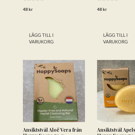
0
0
48
kr
48
kr
a
a
v
v
5
5
LÄGG TILL I
LÄGG TILL I
VARUKORG
VARUKORG
Ansiktstvål Aloë Vera från
Ansiktstvål Apel