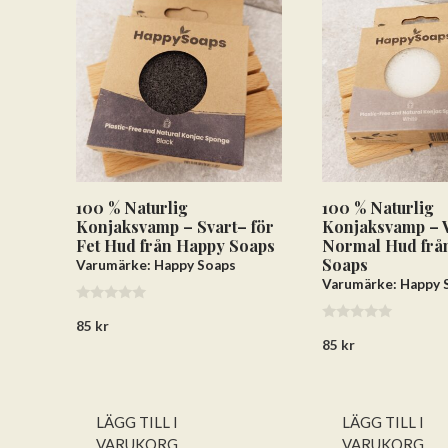
100 % Naturlig
100 % Naturlig
Konjaksvamp – Svart– för
Konjaksvamp – V
Fet Hud från Happy Soaps
Normal Hud frå
Soaps
Varumärke: Happy Soaps
Varumärke: Happy 
0
85
kr
a
0
v
85
kr
a
5
v
5
LÄGG TILL I
LÄGG TILL I
VARUKORG
VARUKORG