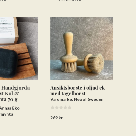
 Handgjorda
Ansiktsborste i oljad ek
ivt Kol &
med tagelborst
ta 70 g
Varumärke: Nea of Sweden
Annas Eko
0
rmynta
269
kr
a
v
5