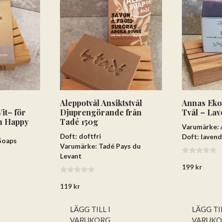
Aleppotvål Ansiktstvål
Annas Eko
it– för
Djuprengörande från
Tvål – Lav
n Happy
Tadé 150g
Varumärke: 
Doft: doftfri
Doft: lavend
Soaps
Varumärke: Tadé Pays du
Levant
0
199
kr
a
v
0
5
119
kr
a
v
5
LÄGG TILL I
LÄGG TIL
VARUKORG
VARUK