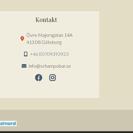
Kontakt
Övre Majorsgatan 14A
413 08 Göteborg
+46 (0)709393923
info@schampobar.se