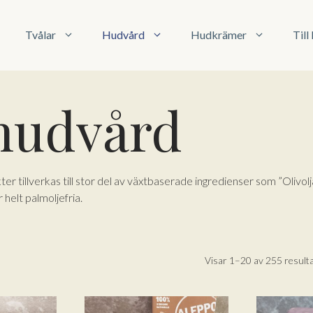
Tvålar
Hudvård
Hudkrämer
Til
 hudvård
r tillverkas till stor del av växtbaserade ingredienser som ”Olivolj
elt palmoljefria.
Visar 1–20 av 255 result