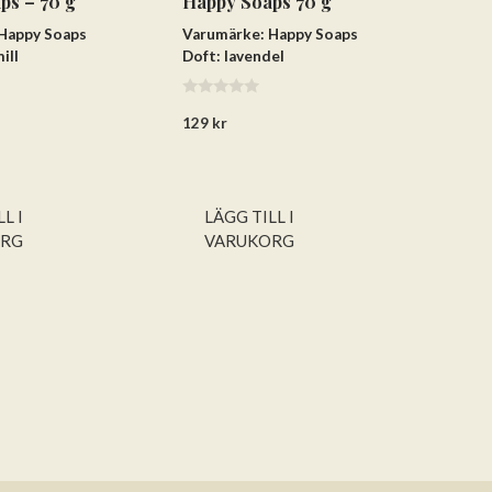
ps – 70 g
Happy Soaps 70 g
Happy Soaps
Varumärke: Happy Soaps
ill
Doft: lavendel
0
129
kr
a
v
5
L I
LÄGG TILL I
ORG
VARUKORG