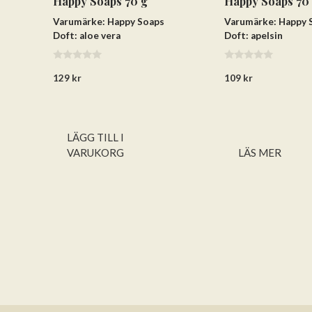
Happy Soaps 70 g
Happy Soaps 70
Varumärke: Happy Soaps
Varumärke: Happy 
Doft: aloe vera
Doft: apelsin
0
0
129
kr
109
kr
a
a
v
v
5
5
LÄGG TILL I
VARUKORG
LÄS MER