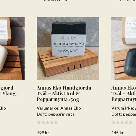
gjord
Annas Eko Handgjorda
Annas Eko
& Ylang-
Tvål – Aktivt Kol &
Tvål – Akt
Pepparmynta 150g
Pepparmyn
Eko
Varumärke: Annas Eko
Varumärke: 
Doft: pepparmynta
Doft: peppa
0
0
199
kr
145
kr
a
a