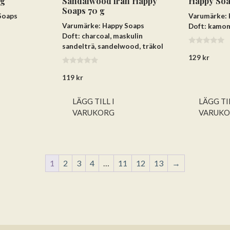
 g
Sandalwood från Happy
Happy Soa
Soaps 70 g
Soaps
Varumärke: 
Varumärke: Happy Soaps
Doft: kamom
Doft: charcoal, maskulin
sandelträ, sandelwood, träkol
0
129
kr
a
v
0
5
119
kr
a
v
5
LÄGG TILL I
LÄGG TIL
VARUKORG
VARUK
1
2
3
4
…
11
12
13
→