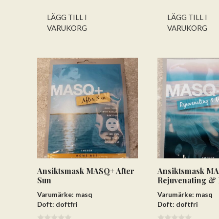
v
v
5
5
LÄGG TILL I
LÄGG TILL I
VARUKORG
VARUKORG
Ansiktsmask MASQ+ After
Ansiktsmask M
Sun
Rejuvenating &
Varumärke: masq
Varumärke: masq
Doft: doftfri
Doft: doftfri