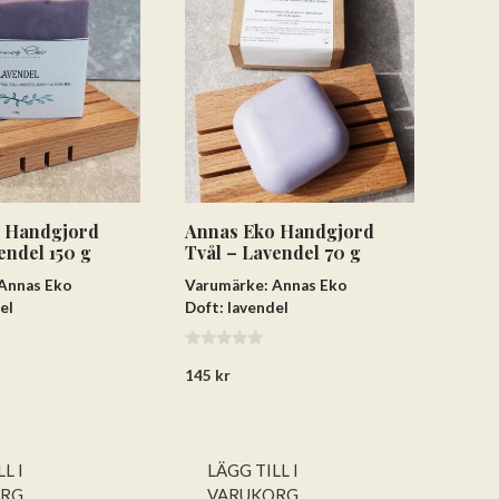
 Handgjord
Annas Eko Handgjord
endel 150 g
Tvål – Lavendel 70 g
Annas Eko
Varumärke: Annas Eko
el
Doft: lavendel
0
145
kr
a
v
5
L I
LÄGG TILL I
ORG
VARUKORG