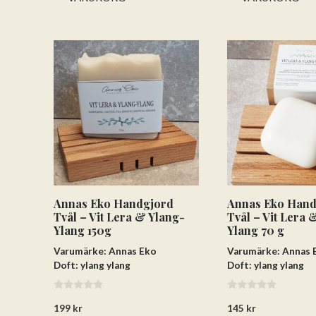
Annas Eko Handgjord
Annas Eko Hand
Tvål – Vit Lera & Ylang-
Tvål – Vit Lera 
Ylang 150g
Ylang 70 g
Varumärke: Annas Eko
Varumärke: Annas 
Doft: ylang ylang
Doft: ylang ylang
0
0
199
kr
145
kr
a
a