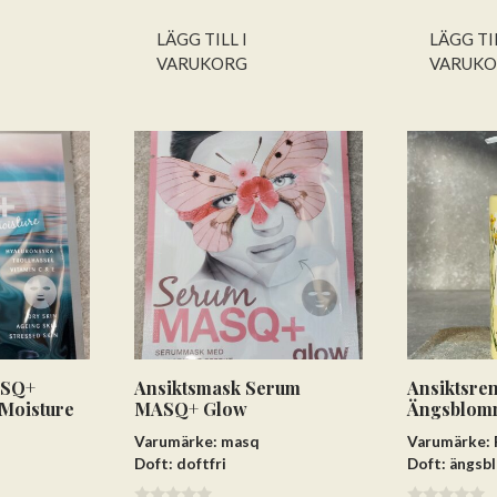
v
v
5
5
LÄGG TILL I
LÄGG TIL
VARUKORG
VARUK
Lägg till varorna i varukorgen
Gå till kassan och välj
Få hem dina varor först. Betala efteråt.
Betala via bankkonto eller betalkort/kreditkort
ASQ+
Ansiktsmask Serum
Ansiktsre
 Moisture
MASQ+ Glow
Ängsblom
Varumärke: masq
Varumärke:
Doft: doftfri
Doft: ängs