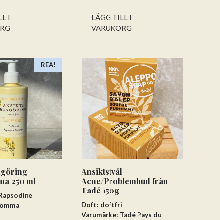
L I
LÄGG TILL I
ORG
VARUKORG
REA!
ngöring
Ansiktstvål
ma 250 ml
Acne/Problemhud från
Tadé 150g
 Rapsodine
Doft: doftfri
blomma
Varumärke: Tadé Pays du