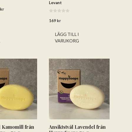
Levant
Det
9
kr
rungliga
nuvarande
0
et
priset
169
kr
a
v
är:
5
kr.
149 kr.
LÄGG TILL I
R
VARUKORG
l Kamomill från
Ansiktstvål Lavendel från