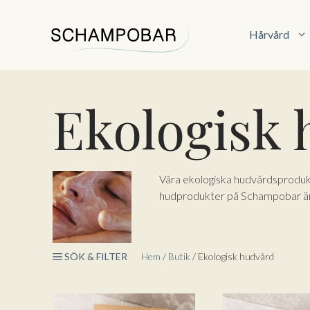
Hoppa
till
Hårvård
innehåll
Ekologisk
Våra ekologiska hudvårdsprodukte
hudprodukter på Schampobar är h
SÖK & FILTER
Hem
/
Butik
/ Ekologisk hudvård