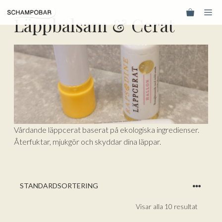
Hoppa
Me
till
Läppbalsam & Cerat
innehåll
Vårdande läppcerat baserat på ekologiska ingredienser.
Återfuktar, mjukgör och skyddar dina läppar.
Visar alla 10 resultat