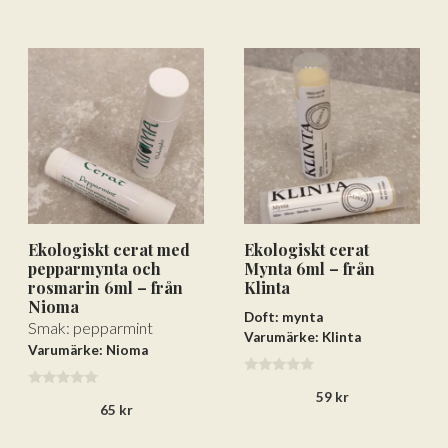
Ekologiskt cerat med
Ekologiskt cerat
pepparmynta och
Mynta 6ml – från
rosmarin 6ml – från
Klinta
Nioma
Doft: mynta
Smak: pepparmint
Varumärke: Klinta
Varumärke: Nioma
0
59
kr
0
a
65
kr
a
v
v
5
5