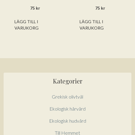
0
0
75
kr
75
kr
a
a
v
v
5
5
LÄGG TILL I
LÄGG TILL I
VARUKORG
VARUKORG
Kategorier
Grekisk olivtvål
Ekologisk hårvård
Ekologisk hudvård
Till Hemmet