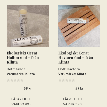
Ekologiskt Cerat
Ekologiskt Cerat
Hallon 6ml – från
Havtorn 6ml – från
Klinta
Klinta
Doft: hallon
Doft: havtorn
Varumärke: Klinta
Varumärke: Klinta
0
0
59
kr
59
kr
a
a
v
v
5
5
LÄGG TILL I
LÄGG TILL I
VARUKORG
VARUKORG