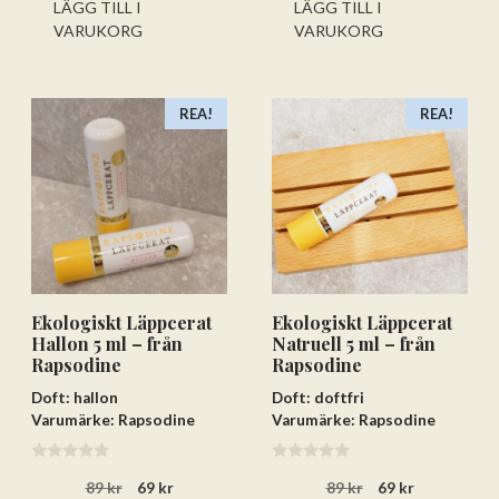
LÄGG TILL I
LÄGG TILL I
VARUKORG
VARUKORG
REA!
REA!
Ekologiskt Läppcerat
Ekologiskt Läppcerat
Hallon 5 ml – från
Natruell 5 ml – från
Rapsodine
Rapsodine
Doft: hallon
Doft: doftfri
Varumärke: Rapsodine
Varumärke: Rapsodine
0
0
Det
Det
Det
Det
89
kr
69
kr
89
kr
69
kr
a
a