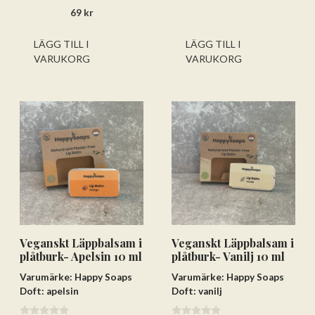
0
5
69
kr
a
v
5
LÄGG TILL I
LÄGG TILL I
VARUKORG
VARUKORG
Veganskt Läppbalsam i
Veganskt Läppbalsam i
plåtburk- Apelsin 10 ml
plåtburk- Vanilj 10 ml
Varumärke: Happy Soaps
Varumärke: Happy Soaps
Doft: apelsin
Doft: vanilj