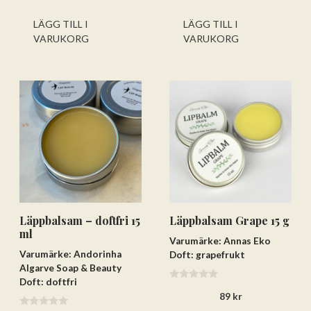
v
v
ursprungliga
nuvarande
ursprungliga
nuvarande
5
5
priset
priset
priset
priset
LÄGG TILL I
LÄGG TILL I
var:
är:
var:
är:
VARUKORG
VARUKORG
89 kr.
69 kr.
89 kr.
69 kr.
Lägg till varorna i varukorgen
Gå till kassan och välj
Få hem dina varor först. Betala efteråt.
Betala via bankkonto eller
betalkort/kreditkort
Läppbalsam – doftfri 15
Läppbalsam Grape 15 g
ml
Varumärke: Annas Eko
Varumärke: Andorinha
Doft: grapefrukt
Algarve Soap & Beauty
Doft: doftfri
0
89
kr
a
v