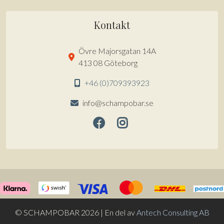
Kontakt
Övre Majorsgatan 14A
413 08 Göteborg
+46 (0)709393923
info@schampobar.se
© SCHAMPOBAR 2026 | En del av
Antech Consulting AB
Artikel tillagd till varukorg.
KASSA