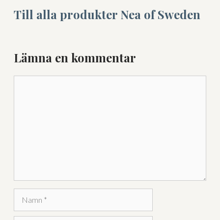
Till alla produkter Nea of Sweden
Lämna en kommentar
Kommentar
Lägg till varorna i varukorgen
Gå till kassan och välj
Få hem dina varor först. Betala efteråt.
Betala via bankkonto eller
betalkort/kreditkort
Namn