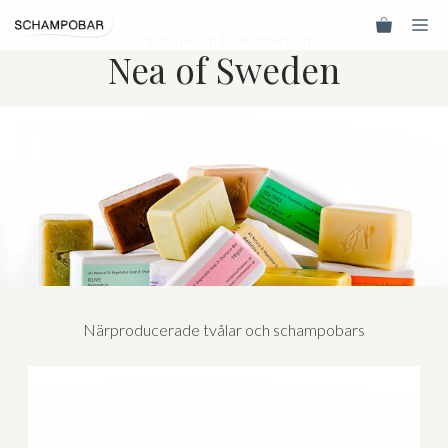
Hoppa
Me
till
Information
|
Varumärken
Nea of Sweden
innehåll
Närproducerade tvålar och schampobars