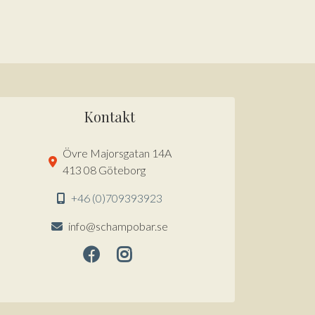
Kontakt
Övre Majorsgatan 14A
413 08 Göteborg
+46 (0)709393923
info@schampobar.se