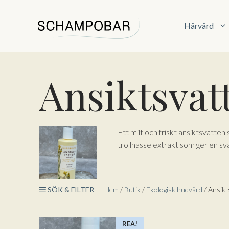
Hoppa
till
Hårvård
innehåll
Ansiktsvat
Ett milt och friskt ansiktsvatte
trollhasselextrakt som ger en sv
SÖK & FILTER
Hem
/
Butik
/
Ekologisk hudvård
/ Ansikt
REA!