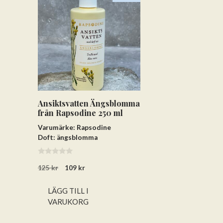
Ansiktsvatten Ängsblomma
från Rapsodine 250 ml
Varumärke: Rapsodine
Doft: ängsblomma
0
Det
Det
125
kr
109
kr
a
v
ursprungliga
nuvarande
5
priset
priset
LÄGG TILL I
var:
är:
VARUKORG
125 kr.
109 kr.