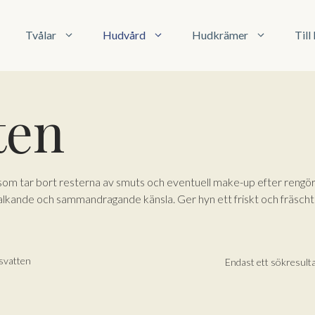
Tvålar
Hudvård
Hudkrämer
Til
ten
n som tar bort resterna av smuts och eventuell make-up efter rengör
alkande och sammandragande känsla. Ger hyn ett friskt och fräscht
svatten
Endast ett sökresult