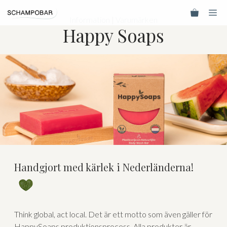
Hoppa
Me
till
Information
|
Varumärken
Happy Soaps
innehåll
Handgjort med kärlek i Nederländerna!
Think global, act local. Det är ett motto som även gäller för
HappySoaps produktionsprocess. Alla produkter är