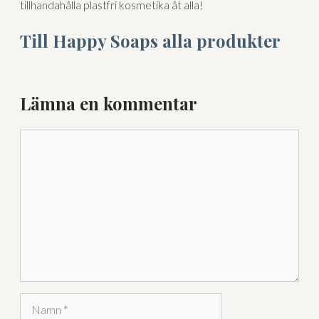
tillhandahålla plastfri kosmetika åt alla!
Till Happy Soaps alla produkter
Lämna en kommentar
Kommentar
Lägg till varorna i varukorgen
Gå till kassan och välj
Få hem dina varor först. Betala efteråt.
Betala via bankkonto eller
betalkort/kreditkort
Namn