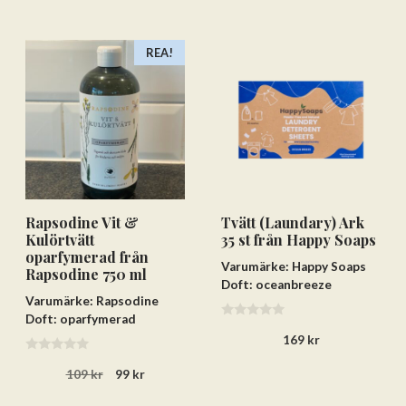
REA!
Rapsodine Vit &
Tvätt (Laundary) Ark
Kulörtvätt
35 st från Happy Soaps
oparfymerad från
Varumärke: Happy Soaps
Rapsodine 750 ml
Doft: oceanbreeze
Varumärke: Rapsodine
Doft: oparfymerad
0
169
kr
a
v
0
5
Det
Det
109
kr
99
kr
a
v
ursprungliga
nuvarande
5