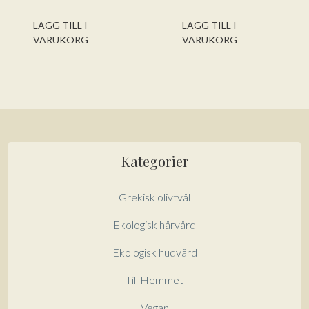
Få hem dina varor först. Betala efteråt.
v
v
ursprungliga
nuvarande
5
5
priset
priset
Betala via bankkonto eller
LÄGG TILL I
LÄGG TILL I
var:
är:
betalkort/kreditkort
VARUKORG
VARUKORG
109 kr.
99 kr.
Kategorier
Grekisk olivtvål
Ekologisk hårvård
Ekologisk hudvård
Till Hemmet
Vegan