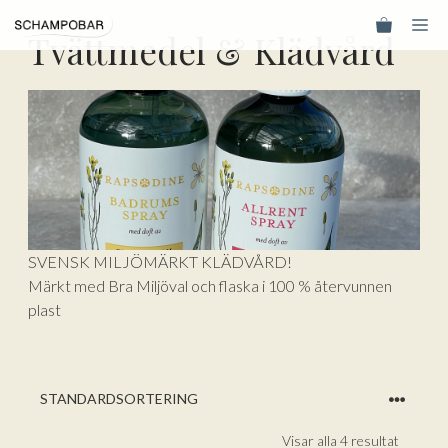
Hoppa
Me
till
Tvättmedel & Klädvård
innehåll
SVENSK MILJÖMÄRKT KLÄDVÅRD!
Märkt med Bra Miljöval och flaska i 100 % återvunnen
plast
Visar alla 4 resultat