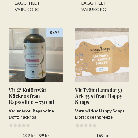
priset
priset
LÄGG TILL I
LÄGG TILL I
var:
är:
VARUKORG
VARUKORG
109 kr.
99 kr.
REA!
Vit & Kulörtvätt
Vit Tvätt (Laundary)
Näckros från
Ark 35 st från Happy
Rapsodine – 750 ml
Soaps
Varumärke: Rapsodine
Varumärke: Happy Soaps
Lägg till varorna i varukorgen
Doft: näckros
Doft: oceanbreeze
Gå till kassan och välj
0
0
Det
Det
109
kr
99
kr
169
kr
a
a