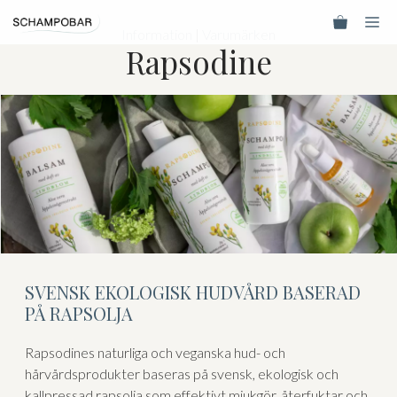
Hoppa
Me
till
Information
|
Varumärken
Rapsodine
innehåll
SVENSK EKOLOGISK HUDVÅRD BASERAD
PÅ RAPSOLJA
Rapsodines naturliga och veganska hud- och
hårvårdsprodukter baseras på svensk, ekologisk och
kallpressad rapsolja som effektivt mjukgör, återfuktar och