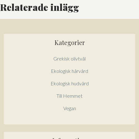
t
betalkort/kreditkort
Relaterade inlägg
e
r
n
a
t
Kategorier
i
v
Grekisk olivtvål
e
:
Ekologisk hårvård
Ekologisk hudvård
Till Hemmet
Vegan