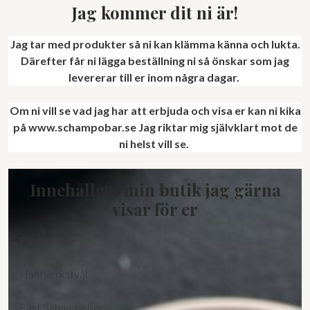
Jag kommer dit ni är!
Jag tar med produkter så ni kan klämma känna och lukta.
Därefter får ni lägga beställning ni så önskar som jag
levererar till er inom några dagar.
Om ni vill se vad jag har att erbjuda och visa er kan ni kika
på www.schampobar.se
Jag riktar mig självklart mot de
ni helst vill se.
Innehållet i min butik jag gärna
visar för er
Fasta Tvålar
Hantverkstvål
Fast Schampobar