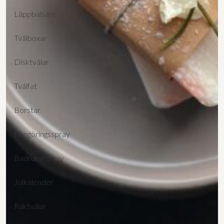
Läppbalsam
Tvålboxar
Disktvålar
Tvålfat
Lägg till varorna i varukorgen
Borstar
Gå till kassan och välj
Rengöringsspray
Få hem dina varor först. Betala efteråt.
Betala via bankkonto eller
Badrumsspray
betalkort/kreditkort
Julkalender
Raktvålar