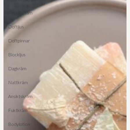
Fast Balsam
Doftljus
Doftpinnar
Blockljus
Dagkräm
Nattkräm
Ansiktskräm
Fuktkräm
Bodylotion