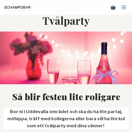
Hoppa
Me
till
Information
Tvålparty
innehåll
Så blir festen lite roligare
Bor ni i Uddevalla området och ska du ha lite partaj,
möhippa, träff med kollegerna eller bara vill ha lite kul
som ett tvålparty med dina vänner!