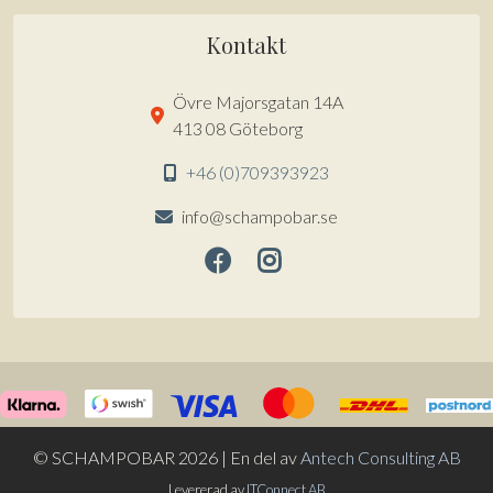
Kontakt
Övre Majorsgatan 14A
413 08 Göteborg
+46 (0)709393923
info@schampobar.se
© SCHAMPOBAR 2026 | En del av
Antech Consulting AB
Artikel tillagd till varukorg.
KASSA
0 artiklar -
0
kr
Levererad av
ITConnect AB