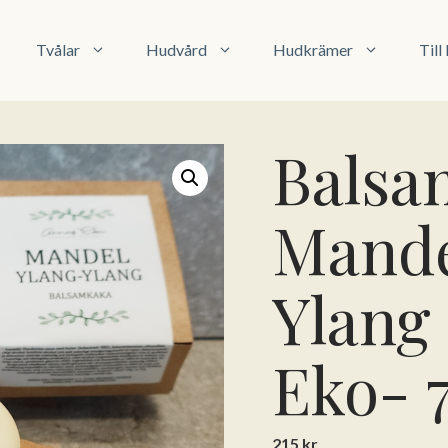
Tvålar
Hudvård
Hudkrämer
Til
Balsa
Mande
Ylang
Eko- 7
215
kr