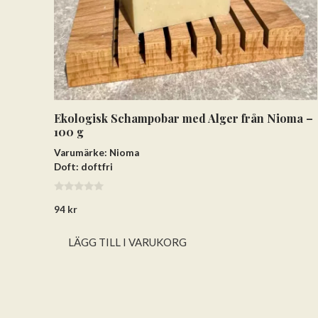
Ekologisk Schampobar med Alger från Nioma –
100 g
Varumärke: Nioma
Doft: doftfri
0
94
kr
a
v
5
LÄGG TILL I VARUKORG