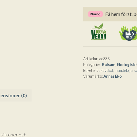
&
e
Få hem först, b
Ylang
r
Ylang
n
från
a
Annas
t
Eko-
i
75
v
g
e
Artikelnr:
ae385
Kategorier:
Balsam
,
Ekologisk 
mängd
:
Etiketter:
aktivt kol
,
mandelolja
,
s
Varumärke:
Annas Eko
ensioner (0)
silikoner och