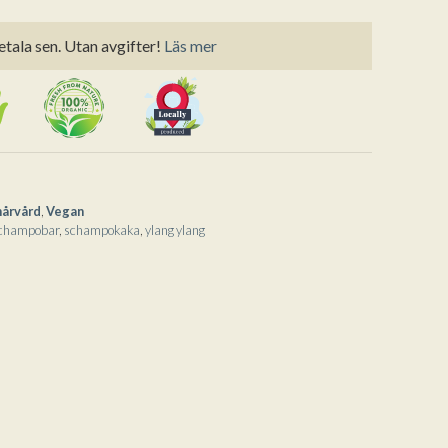
etala sen. Utan avgifter!
Läs mer
hårvård
,
Vegan
champobar
,
schampokaka
,
ylang ylang