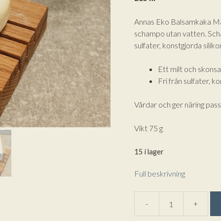
Annas Eko Balsamkaka Man
schampo utan vatten. Sch
sulfater, konstgjorda sili
Ett milt och skon
Fri från sulfater, 
Vårdar och ger näring pass
Vikt 75 g
15 i lager
Full beskrivning
A
-
+
Balsamkaka
l
Mandel
t