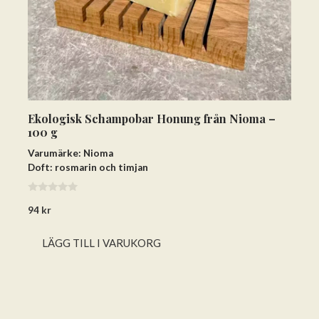
Ekologisk Schampobar Honung från Nioma –
100 g
Varumärke: Nioma
Doft: rosmarin och timjan
0
94
kr
a
v
5
LÄGG TILL I VARUKORG