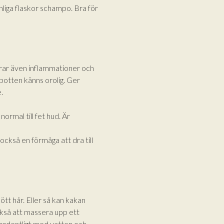
iga flaskor schampo. Bra för
drar även inflammationer och
rbotten känns orolig. Ger
.
normal till fet hud. Är
 också en förmåga att dra till
tt hår. Eller så kan kakan
också att massera upp ett
j ordentligt med vatten och