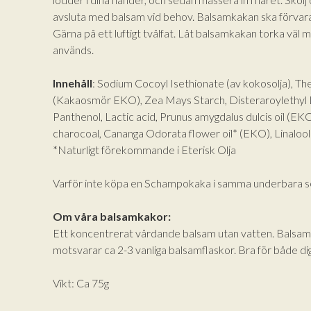
avsluta med balsam vid behov. Balsamkakan ska förvaras
Gärna på ett luftigt tvålfat. Låt balsamkakan torka väl
används.
Innehåll
: Sodium Cocoyl Isethionate (av kokosolja), 
(Kakaosmör EKO), Zea Mays Starch, Disteraroylethyl 
Panthenol, Lactic acid, Prunus amygdalus dulcis oil (EKO
charocoal, Cananga Odorata flower oil* (EKO), Linalool
*Naturligt förekommande i Eterisk Olja
Varför inte köpa en Schampokaka i samma underbara s
Om våra balsamkakor:
Ett koncentrerat vårdande balsam utan vatten. Balsamk
motsvarar ca 2-3 vanliga balsamflaskor. Bra för både dig
Vikt: Ca 75g