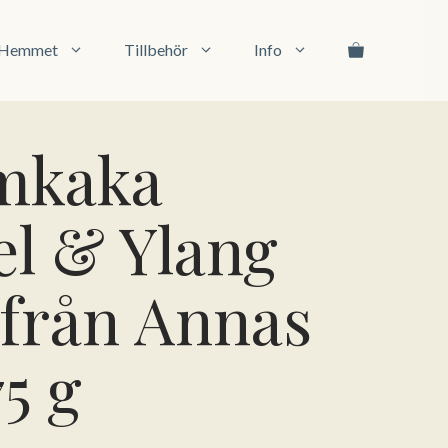
&
Ylang
Ylang
l Hemmet
Tillbehör
Info
från
Annas
Eko-
75
mkaka
g
mängd
l & Ylang
 från Annas
5 g