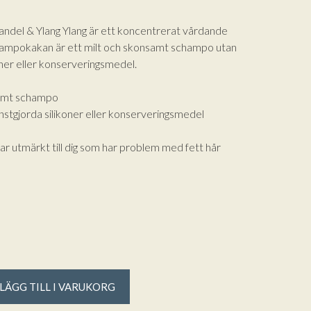
del & Ylang Ylang är ett koncentrerat vårdande
ampokakan är ett milt och skonsamt schampo utan
koner eller konserveringsmedel.
samt schampo
konstgjorda silikoner eller konserveringsmedel
ar utmärkt till dig som har problem med fett hår
LÄGG TILL I VARUKORG