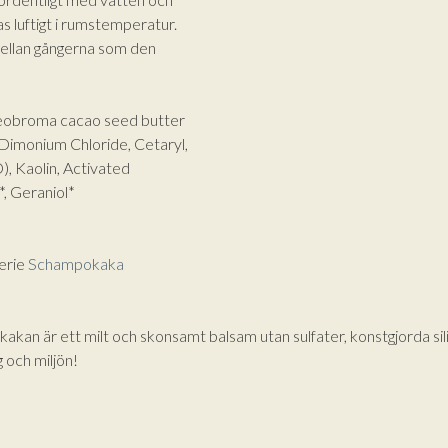
 luftigt i rumstemperatur.
Lägg till varorna i varukorgen
 mellan gångerna som den
Gå till kassan och välj
Få hem dina varor först. Betala efteråt.
Theobroma cacao seed butter
Betala via bankkonto eller betalkort/kreditkort
Dimonium Chloride, Cetaryl,
), Kaolin, Activated
*, Geraniol*
erie
Schampokaka
akan är ett milt och skonsamt balsam utan sulfater, konstgjorda s
 och miljön!