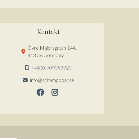
Kontakt
Övre Majorsgatan 14A
413 08 Göteborg
+46 (0)709393923
info@schampobar.se