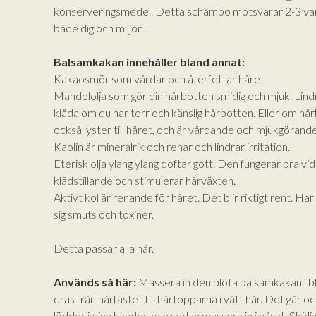
konserveringsmedel. Detta schampo motsvarar 2-3 vanl
både dig och miljön!
Balsamkakan innehåller bland annat:
Kakaosmör som vårdar och återfettar håret
Mandelolja som gör din hårbotten smidig och mjuk. Lin
klåda om du har torr och känslig hårbotten. Eller om hå
också lyster till håret, och är vårdande och mjukgörande
Kaolin är mineralrik och renar och lindrar irritation.
Eterisk olja ylang ylang doftar gott. Den fungerar bra vid 
klådstillande och stimulerar hårväxten.
Aktivt kol är renande för håret. Det blir riktigt rent. Har
sig smuts och toxiner.
Detta passar alla hår.
Används så här:
Massera in den blöta balsamkakan i blö
dras från hårfästet till hårtopparna i vått hår. Det går 
lödder i dina händer, och sedan massera in i håret. Sköl