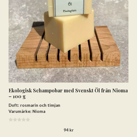
Lägg till varorna i varukorgen
Gå till kassan och välj
Få hem dina varor först. Betala efteråt.
Betala via bankkonto eller
betalkort/kreditkort
Ekologisk Schampobar med Svenskt Öl från Nioma
– 100 g
Doft: rosmarin och timjan
Varumärke: Nioma
0
94
kr
a
v