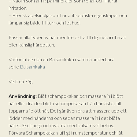
– Kaolin som är rik på mineraler som renar och lindrar
irritation.
– Eterisk apelsinolja som har antiseptiska egenskaper och
lämpar sig både till torr och fet hud.
Passar alla typer av hår men lite extra till dig med irriterad
eller känslig hårbotten.
Varför inte köpa en Balsamkaka i samma underbara
serie
Balsamkaka
Vikt: ca 75g
Användning:
Blöt schampokakan och massera in i blött
hår eller dra den blöta schampokakan från hårfästet till
topparna i blött hår. Det går även bra att massera upp ett
lödder med händerna och sedan massera in i det blöta
håret. Skölj noga och avsluta med balsam vid behov.
Förvara Schampokakan luftigt i rumstemperatur och låt