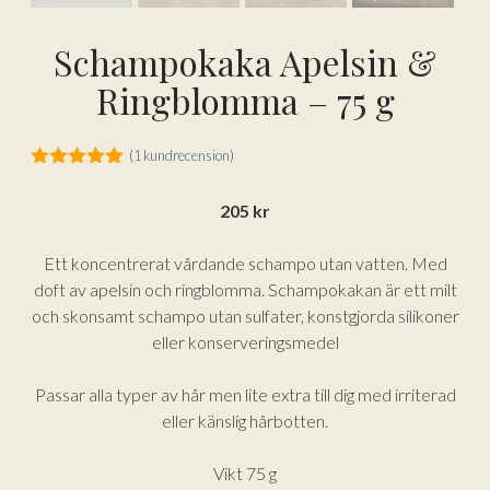
Schampokaka Apelsin &
Ringblomma – 75 g
(
1
kundrecension)
5.00
av 5
205
kr
Ett koncentrerat vårdande schampo utan vatten. Med
doft av apelsin och ringblomma. Schampokakan är ett milt
och skonsamt schampo utan sulfater, konstgjorda silikoner
eller konserveringsmedel
Passar alla typer av hår men lite extra till dig med irriterad
eller känslig hårbotten.
Vikt 75 g