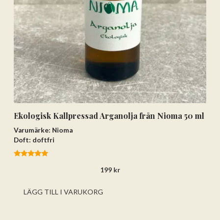
Ekologisk Kallpressad Arganolja från Nioma 50 ml
Varumärke: Nioma
Doft: doftfri
5.00
199
kr
av 5
LÄGG TILL I VARUKORG