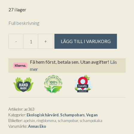
27 i lager
Full beskrivning
A
-
+
LÄGG TILL I VARUKORG
Schampokaka
l
Apelsin
t
&
e
Få hem först, betala sen. Utan avgifter!
Läs
Ringblomma
r
mer
-
n
75
a
g
t
mängd
i
v
e
Artikelnr:
ae363
Kategorier:
Ekologisk hårvård
,
Schampobars
,
Vegan
:
Etiketter:
apelsin
,
ringblomma
,
schampobar
,
schampokaka
Varumärke:
Annas Eko