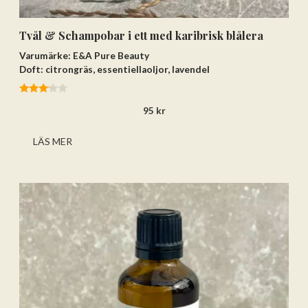
Tvål & Schampobar i ett med karibrisk blålera
Varumärke: E&A Pure Beauty
Doft: citrongräs, essentiellaoljor, lavendel
3.00
95
kr
av 5
LÄS MER