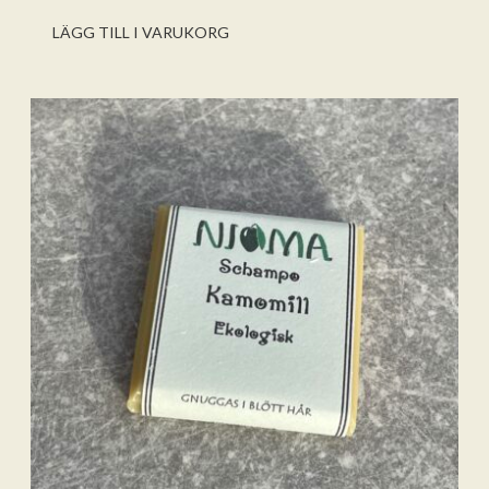
betalkort/kreditkort
5
LÄGG TILL I VARUKORG