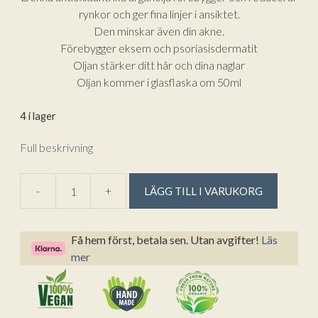
rynkor och ger fina linjer i ansiktet.
Den minskar även din akne.
Förebygger eksem och psoriasisdermatit
Oljan stärker ditt hår och dina naglar
Oljan kommer i glasflaska om 50ml
4 i lager
Full beskrivning
A
-
+
LÄGG TILL I VARUKORG
Ekologisk
l
Kallpressad
t
Arganolja
e
Få hem först, betala sen. Utan avgifter!
Läs
från
r
mer
Nioma
n
50
a
ml
t
mängd
i