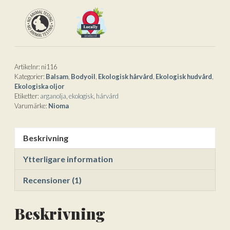
v
e
:
Artikelnr:
ni116
Kategorier:
Balsam
,
Bodyoil
,
Ekologisk hårvård
,
Ekologisk hudvård
,
Ekologiska oljor
Etiketter:
arganolja
,
ekologisk
,
hårvård
Varumärke:
Nioma
Beskrivning
Ytterligare information
Recensioner (1)
Beskrivning