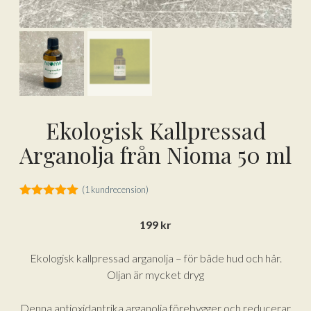
Ekologisk Kallpressad
Arganolja från Nioma 50 ml
(
1
kundrecension)
5.00
av 5
199
kr
Ekologisk kallpressad arganolja – för både hud och hår.
Oljan är mycket dryg
Denna antioxidantrika arganolja förebygger och reducerar