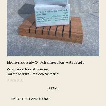
Ekologisk tvål- & Schampoobar – Avocado
Varumärke: Nea of Sweden
Doft: cederträ, lime och rosmarin
0
119
kr
a
v
5
LÄGG TILL I VARUKORG