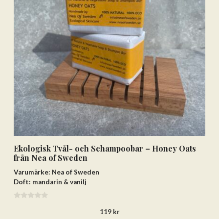
Ekologisk Tvål- och Schampoobar – Honey Oats
från Nea of Sweden
Lägg till varorna i varukorgen
Varumärke: Nea of Sweden
Gå till kassan och välj
Doft: mandarin & vanilj
Få hem dina varor först. Betala efteråt.
0
119
kr
a
Betala via bankkonto eller
v