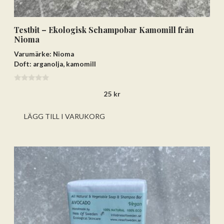
Testbit – Ekologisk Schampobar Kamomill från
Nioma
Varumärke: Nioma
Doft: arganolja, kamomill
0
25
kr
a
v
5
LÄGG TILL I VARUKORG