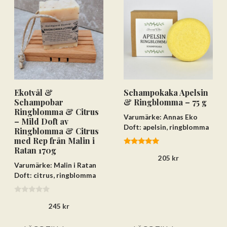
Ekotvål &
Schampokaka Apelsin
Schampobar
& Ringblomma – 75 g
Ringblomma & Citrus
Varumärke: Annas Eko
– Mild Doft av
Doft: apelsin, ringblomma
Ringblomma & Citrus
med Rep från Malin i
Ratan 170g
5.00
205
kr
av 5
Varumärke: Malin i Ratan
Doft: citrus, ringblomma
0
245
kr
a
v
5