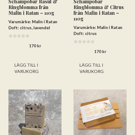
Schampobar Rasul &
Schampobar
Ringblomma från
Ringblomma & Citrus
Malin i Ratan – 110g
från Malin i Ratan –
110g
Varumärke: Malin i Ratan
Varumärke: Malin i Ratan
Doft: citrus, lavendel
Doft: citrus
0
170
kr
a
0
v
170
kr
a
5
v
5
LÄGG TILL I
LÄGG TILL I
VARUKORG
VARUKORG