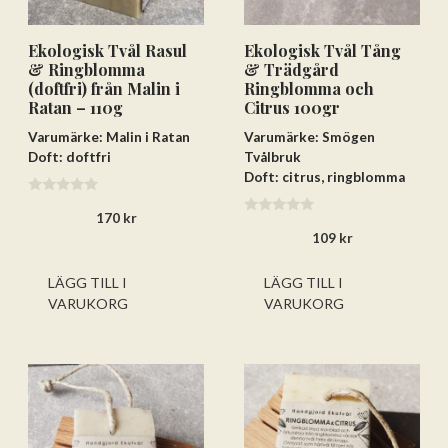
Ekologisk Tvål Rasul
Ekologisk Tvål Tång
& Ringblomma
& Trädgård
(doftfri) från Malin i
Ringblomma och
Ratan – 110g
Citrus 100gr
Varumärke: Malin i Ratan
Varumärke: Smögen
Doft: doftfri
Tvålbruk
Doft: citrus, ringblomma
0
170
kr
a
0
v
109
kr
a
5
v
5
LÄGG TILL I
LÄGG TILL I
VARUKORG
VARUKORG