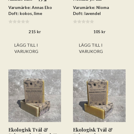
Varumärke: Annas Eko
Varumärke: Nioma
Doft: kokos, lime
Doft: lavendel
0
0
215
kr
105
kr
a
a
v
v
5
5
LÄGG TILL I
LÄGG TILL I
VARUKORG
VARUKORG
Ekologisk Tvål &
Ekologisk Tvål &