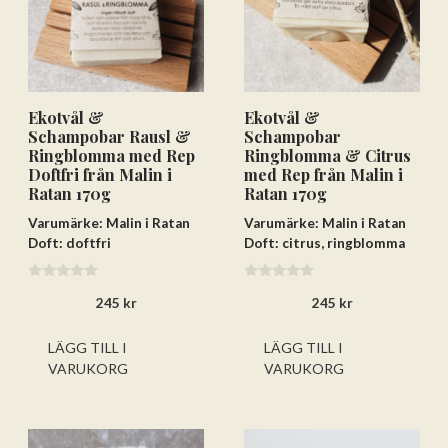
Ekotvål &
Ekotvål &
Lägg till varorna i varukorgen
Schampobar Rausl &
Schampobar
Ringblomma med Rep
Ringblomma & Citrus
Gå till kassan och välj
Doftfri från Malin i
med Rep från Malin i
Ratan 170g
Ratan 170g
Få hem dina varor först. Betala efteråt.
Varumärke: Malin i Ratan
Varumärke: Malin i Ratan
Betala via bankkonto eller
Doft: doftfri
Doft: citrus, ringblomma
betalkort/kreditkort
0
0
245
kr
245
kr
a
a
v
v
5
5
LÄGG TILL I
LÄGG TILL I
VARUKORG
VARUKORG