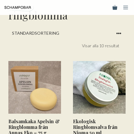
Hoppa
Me
till
ringblomma
innehåll
Visar alla 10 resultat
Balsamkaka Apelsin &
Ekologisk
Ringblomma från
Ringblomsalva från
Annas Eko – 75 g
Nioma 50 ml