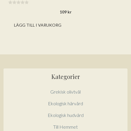
0
109
kr
a
v
5
LÄGG TILL I VARUKORG
Kategorier
Grekisk olivtvål
Ekologisk hårvård
Ekologisk hudvård
Till Hemmet