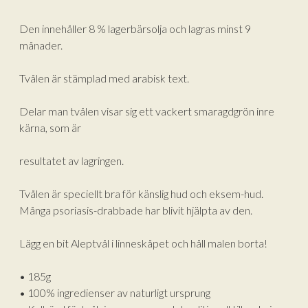
Den innehåller 8 % lagerbärsolja och lagras minst 9
månader.
Tvålen är stämplad med arabisk text.
Delar man tvålen visar sig ett vackert smaragdgrön inre
kärna, som är
resultatet av lagringen.
Tvålen är speciellt bra för känslig hud och eksem-hud.
Många psoriasis-drabbade har blivit hjälpta av den.
Lägg en bit Aleptvål i linneskåpet och håll malen borta!
• 185g
• 100% ingredienser av naturligt ursprung