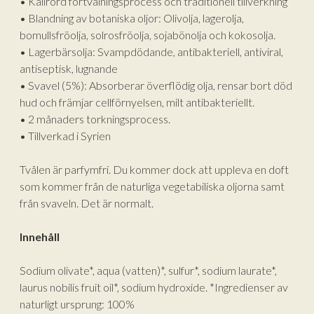
• Kallrörd förtvålningsprocess och traditionell tillverkning
• Blandning av botaniska oljor: Olivolja, lagerolja,
bomullsfröolja, solrosfröolja, sojabönolja och kokosolja.
• Lagerbärsolja: Svampdödande, antibakteriell, antiviral,
antiseptisk, lugnande
• Svavel (5%): Absorberar överflödig olja, rensar bort död
hud och främjar cellförnyelsen, milt antibakteriellt.
• 2 månaders torkningsprocess.
• Tillverkad i Syrien
Tvålen är parfymfri. Du kommer dock att uppleva en doft
som kommer från de naturliga vegetabiliska oljorna samt
från svaveln. Det är normalt.
Innehåll
Sodium olivate*, aqua (vatten)*, sulfur*, sodium laurate*,
laurus nobilis fruit oil*, sodium hydroxide. *Ingredienser av
naturligt ursprung: 100%