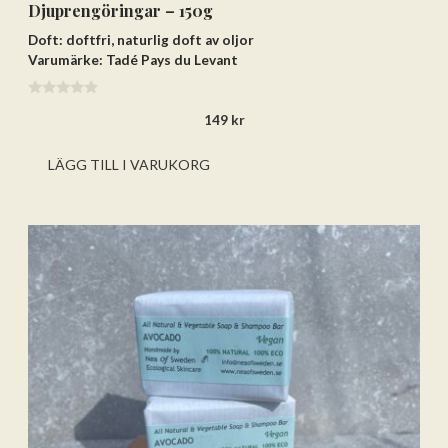
Djuprengöringar – 150g
Doft: doftfri, naturlig doft av oljor
Varumärke: Tadé Pays du Levant
0
149
kr
a
v
5
LÄGG TILL I VARUKORG