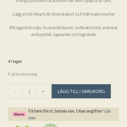
Många psoriasis-drabbade har blivit hjälpta av den.
Lägg en bit Aleptvål i linneskåpet och håll malen borta!
8% lagerbärsolja: Svampdödande, antibakteriell, antiviral,
antiseptisk, lugnande och lugnande
4 i lager
Full beskrivning
A
-
+
LÄGG TILL I VARUKORG
Aleppokub
l
8%
t
Lagerbergsolja
e
Få hem först, betala sen. Utan avgifter!
Läs
från
r
mer
Marseille
n