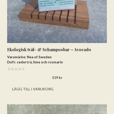
Ekologisk tvål- & Schampoobar – Avocado
Varumärke: Nea of Sweden
Doft: cederträ, lime och rosmarin
0
119
kr
a
v
5
LÄGG TILL I VARUKORG