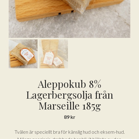
Aleppokub 8%
Lagerbergsolja från
Marseille 185g
89
kr
Tvålen är speciellt bra för känslig hud och eksem-hud.