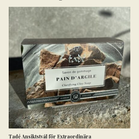
Få hem dina varor först. Betala efteråt.
Betala via bankkonto eller
betalkort/kreditkort
Tadé Ansiktstvål för Extraordinära