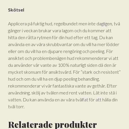
Skötsel
Applicera på fuktig hud, regelbundet men inte dagligen, två
gånger i veckan brukar vara lagom och du kommer att
hitta den rätta rytmen för din hud efter ett tag. Du kan
använda en av våra skrubbvantar om du vill ha mer lödder
eller om du vill ha en djupare rengöring och peeling. För
ansiktet och problembenägen hud rekommenderar vi att
du använder vår vante av 100% naturligt siden då den är
mycket skonsam för ansiktsvård. För ”stark och resistent”
hud och om du vill ha en djup peeling behandling,
rekommenderar vi vår fantastiska vante av gethår. Efter
användning, skölj av tvålen med rent vatten. Låt inte stå i
vatten. Du kan använda en av våra tvålfat för att hålla din
tvål torr.
Lägg till varorna i varukorgen
Relaterade produkter
Gå till kassan och välj