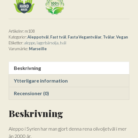
185g
a
mängd
t
i
v
e
Artikelnr:
m108
Kategorier:
Aleppotvål
,
Fast tvål
,
Fasta Vegantvålar
,
Tvålar
,
Vegan
:
Etiketter:
aleppo
,
lagerbärsolja
,
tvål
Varumärke:
Marseille
Beskrivning
Ytterligare information
Recensioner (0)
Beskrivning
Aleppo i Syrien har man gjort denna rena olivoljetvål i mer
än 2000 år.