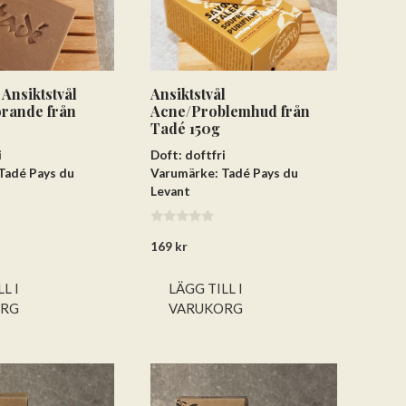
 Ansiktstvål
Ansiktstvål
rande från
Acne/Problemhud från
Tadé 150g
i
Doft: doftfri
Tadé Pays du
Varumärke: Tadé Pays du
Levant
0
169
kr
a
v
5
L I
LÄGG TILL I
ORG
VARUKORG