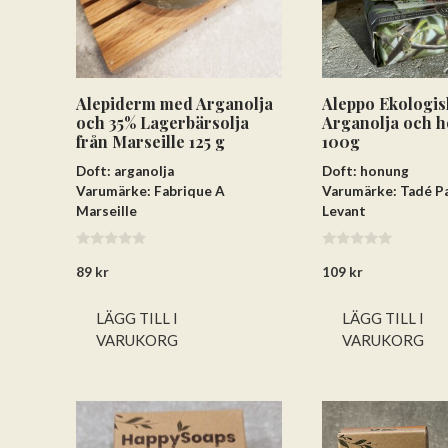
Alepiderm med Arganolja
Aleppo Ekologisk
och 35% Lagerbärsolja
Arganolja och 
från Marseille 125 g
100g
Doft: arganolja
Doft: honung
Varumärke: Fabrique A
Varumärke: Tadé P
Marseille
Levant
0
0
89
kr
109
kr
a
a
v
v
5
5
LÄGG TILL I
LÄGG TILL I
VARUKORG
VARUKORG