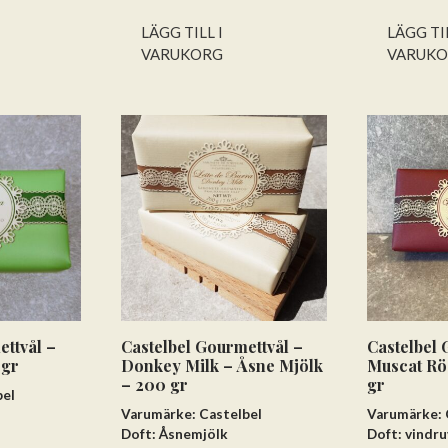
5
LÄGG TILL I
LÄGG TIL
VARUKORG
VARUK
ettvål –
Castelbel Gourmettvål –
Castelbel 
 gr
Donkey Milk – Åsne Mjölk
Muscat Rö
– 200 gr
gr
bel
Varumärke: Castelbel
Varumärke: 
Doft: Åsnemjölk
Doft: vindru