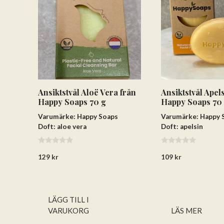
Ansiktstvål Aloë Vera från
Ansiktstvål Apel
Happy Soaps 70 g
Happy Soaps 70
Varumärke: Happy Soaps
Varumärke: Happy 
Doft: aloe vera
Doft: apelsin
0
0
129
kr
109
kr
a
a
v
v
5
5
LÄGG TILL I
VARUKORG
LÄS MER