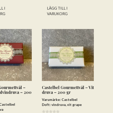
5
L I
LÄGG TILL I
ORG
VARUKORG
Gourmettvål –
Castelbel Gourmettvål – Vit
dvindruva – 200
druva – 200 gr
Varumärke: Castelbel
Castelbel
Doft: vindruva, vit grape
va