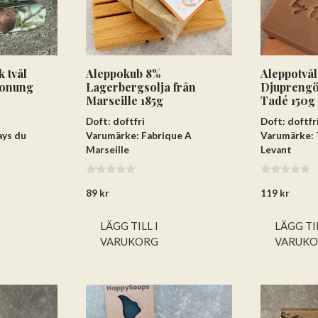
 tvål
Aleppokub 8%
Aleppotvål
honung
Lagerbergsolja från
Djuprengö
Marseille 185g
Tadé 150g
Doft: doftfri
Doft: doftfr
ays du
Varumärke: Fabrique A
Varumärke: 
Marseille
Levant
0
0
89
kr
119
kr
a
a
v
v
5
5
LÄGG TILL I
LÄGG TIL
VARUKORG
VARUK