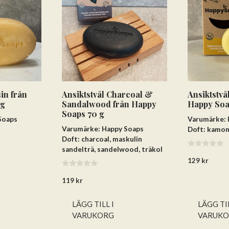
sin från
Ansiktstvål Charcoal &
Ansiktstvå
 g
Sandalwood från Happy
Happy Soa
Soaps 70 g
Soaps
Varumärke: 
Varumärke: Happy Soaps
Doft: kamom
Doft: charcoal, maskulin
sandelträ, sandelwood, träkol
0
129
kr
a
v
0
5
119
kr
a
v
5
LÄGG TILL I
LÄGG TIL
VARUKORG
VARUK