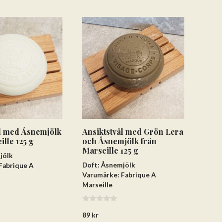
ål med Åsnemjölk
Ansiktstvål med Grön Lera
ille 125 g
och Åsnemjölk från
Marseille 125 g
jölk
Doft: Åsnemjölk
Fabrique A
Varumärke: Fabrique A
Marseille
0
89
kr
a
v