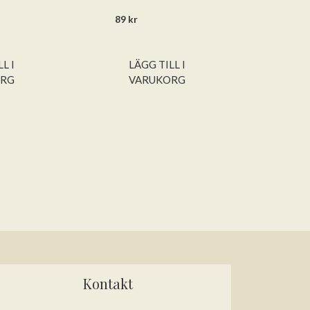
0
89
kr
a
v
5
L I
LÄGG TILL I
ORG
VARUKORG
Kontakt