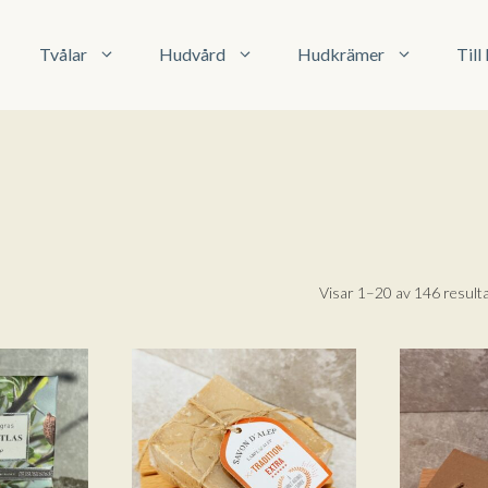
Tvålar
Hudvård
Hudkrämer
Til
Visar 1–20 av 146 result