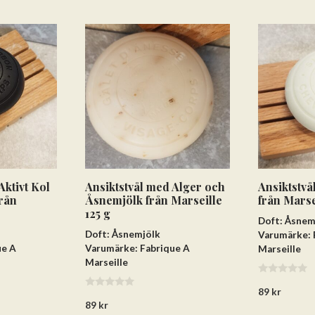
Lägg till varorna i varukorgen
Gå till kassan och välj
Få hem dina varor först. Betala efteråt.
Aktivt Kol
Ansiktstvål med Alger och
Ansiktstv
rån
Åsnemjölk från Marseille
från Marse
Betala via bankkonto eller betalkort/kreditkort
125 g
Doft: Åsnem
Doft: Åsnemjölk
Varumärke: 
ue A
Varumärke: Fabrique A
Marseille
Marseille
0
89
kr
a
0
v
89
kr
a
5
v