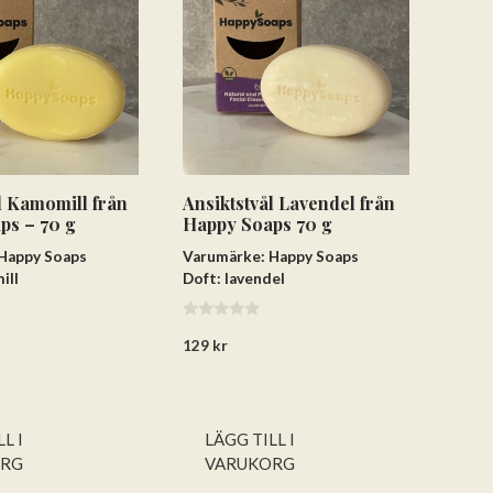
l Kamomill från
Ansiktstvål Lavendel från
ps – 70 g
Happy Soaps 70 g
Happy Soaps
Varumärke: Happy Soaps
ill
Doft: lavendel
0
129
kr
a
v
5
L I
LÄGG TILL I
ORG
VARUKORG