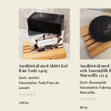
Ansiktstvål med Aktivt Kol
Ansiktstvål med 
från Tadé 140g
och Åsnemjölk f
Marseille 125 g
Doft: doftfri
Doft: Åsnemjölk
Varumärke: Tadé Pays du
Varumärke: Fabriq
Levant
Marseille
0
149
kr
a
0
v
89
kr
a
5
v