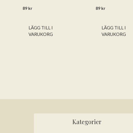
0
0
89
kr
89
kr
a
a
v
v
5
5
LÄGG TILL I
LÄGG TILL I
VARUKORG
VARUKORG
Kategorier