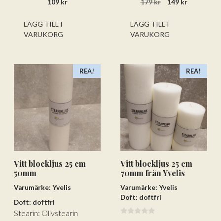
Det
Det
109
kr
179
kr
149
kr
a
a
v
v
ursprungliga
nuvarand
5
5
priset
priset
LÄGG TILL I
LÄGG TILL I
var:
är:
VARUKORG
VARUKORG
179 kr.
149 kr.
REA!
REA!
Vitt blockljus 25 cm
Vitt blockljus 25 cm
50mm
70mm från Yvelis
Varumärke: Yvelis
Varumärke: Yvelis
Doft: doftfri
Doft: doftfri
Stearin: Olivstearin
0