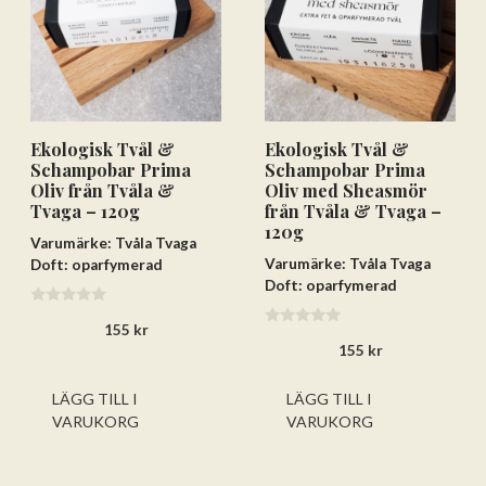
Ekologisk Tvål &
Ekologisk Tvål &
Schampobar Prima
Schampobar Prima
Oliv från Tvåla &
Oliv med Sheasmör
Tvaga – 120g
från Tvåla & Tvaga –
120g
Varumärke: Tvåla Tvaga
Varumärke: Tvåla Tvaga
Doft: oparfymerad
Doft: oparfymerad
0
155
kr
a
0
v
155
kr
a
5
v
5
LÄGG TILL I
LÄGG TILL I
VARUKORG
VARUKORG