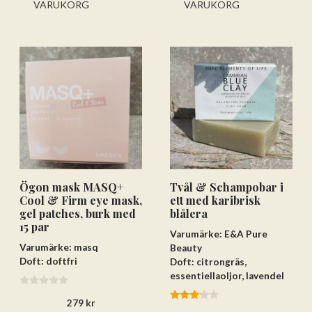
VARUKORG
VARUKORG
Ögon mask MASQ+
Tvål & Schampobar i
Cool & Firm eye mask,
ett med karibrisk
gel patches, burk med
blålera
15 par
Varumärke: E&A Pure
Varumärke: masq
Beauty
Doft: doftfri
Doft: citrongräs,
essentiellaoljor, lavendel
0
279
kr
a
3.00
v