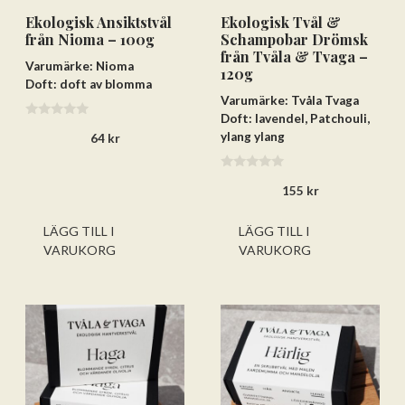
Ekologisk Ansiktstvål
Ekologisk Tvål &
från Nioma – 100g
Schampobar Drömsk
från Tvåla & Tvaga –
Varumärke: Nioma
120g
Doft: doft av blomma
Varumärke: Tvåla Tvaga
Doft: lavendel, Patchouli,
0
ylang ylang
64
kr
a
v
5
0
155
kr
a
v
5
LÄGG TILL I
LÄGG TILL I
VARUKORG
VARUKORG