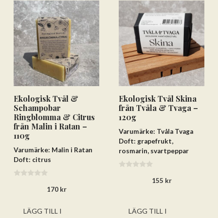
Ekologisk Tvål &
Ekologisk Tvål Skina
Schampobar
från Tvåla & Tvaga –
Ringblomma & Citrus
120g
från Malin i Ratan –
Varumärke: Tvåla Tvaga
110g
Doft: grapefrukt,
Varumärke: Malin i Ratan
rosmarin, svartpeppar
Doft: citrus
0
155
kr
a
0
v
170
kr
a
5
v
5
LÄGG TILL I
LÄGG TILL I