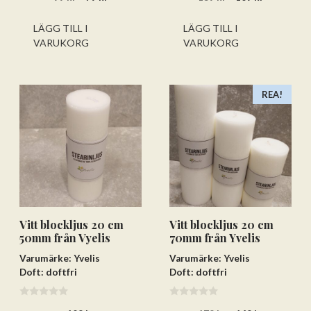
v
v
ursprungliga
nuvarande
ursprungliga
nuvarand
5
5
priset
priset
priset
priset
LÄGG TILL I
LÄGG TILL I
var:
är:
var:
är:
VARUKORG
VARUKORG
99 kr.
79 kr.
139 kr.
109 kr.
REA!
Vitt blockljus 20 cm
Vitt blockljus 20 cm
50mm från Vyelis
70mm från Yvelis
Varumärke: Yvelis
Varumärke: Yvelis
Doft: doftfri
Doft: doftfri
0
0