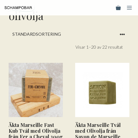
Hoppa
Me
till
olivolja
innehåll
Visar 1–20 av 22 resultat
Äkta Marseille Fast
Äkta Marseille Tvål
Kub Tvål med Olivolja
med Olivolja från
från Fer a Cheval 300g
Savon de Marseille