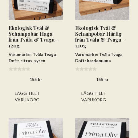
Ekologisk Tvål &
Ekologisk Tvål &
Schampobar Haga
Schampobar Härlig
från Tvåla & Tvaga –
från Tvåla & Tvaga –
120g
120g
Varumärke: Tvåla Tvaga
Varumärke: Tvåla Tvaga
Doft: citrus, syren
Doft: kardemuma
0
0
155
kr
155
kr
a
a
v
v
5
5
LÄGG TILL I
LÄGG TILL I
VARUKORG
VARUKORG