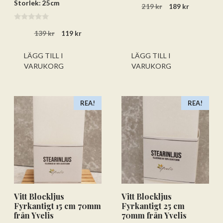
Storlek: 25cm
Det
Det
219
kr
189
kr
a
v
ursprungliga
nuvarand
5
priset
priset
0
Det
Det
139
kr
119
kr
a
var:
är:
v
ursprungliga
nuvarande
219 kr.
189 kr.
5
priset
priset
LÄGG TILL I
LÄGG TILL I
var:
är:
VARUKORG
VARUKORG
139 kr.
119 kr.
REA!
REA!
Vitt Blockljus
Vitt Blockljus
Fyrkantigt 15 cm 70mm
Fyrkantigt 25 cm
från Yvelis
70mm från Yvelis