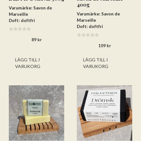
400g
Varumärke: Savon de
Varumärke: Savon de
Marseille
Marseille
Doft: doftfri
Doft: doftfri
0
89
kr
a
0
v
109
kr
a
5
v
5
LÄGG TILL I
LÄGG TILL I
VARUKORG
VARUKORG