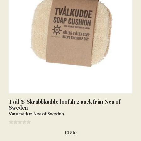
Tvål & Skrubbkudde loofah 2 pack från Nea of
Sweden
Varumärke: Nea of Sweden
0
119
kr
a
v
5