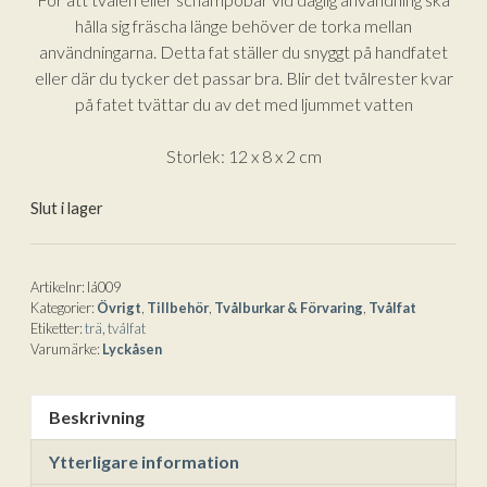
hålla sig fräscha länge behöver de torka mellan
användningarna. Detta fat ställer du snyggt på handfatet
eller där du tycker det passar bra. Blir det tvålrester kvar
på fatet tvättar du av det med ljummet vatten
Storlek: 12 x 8 x 2 cm
Slut i lager
Artikelnr:
lå009
Kategorier:
Övrigt
,
Tillbehör
,
Tvålburkar & Förvaring
,
Tvålfat
Etiketter:
trä
,
tvålfat
Varumärke:
Lyckåsen
Beskrivning
Ytterligare information