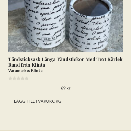
Tändsticksask Långa Tändstickor Med Text Kärlek
Rund från Klinta
Varumärke: Klinta
0
69
kr
a
v
5
LÄGG TILL I VARUKORG