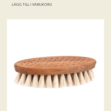
LÄGG TILL I VARUKORG
Lägg till varorna i varukorgen
Gå till kassan och välj
Få hem dina varor först. Betala efteråt.
Betala via bankkonto eller
betalkort/kreditkort