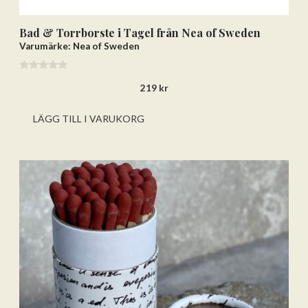
Bad & Torrborste i Tagel från Nea of Sweden
Varumärke: Nea of Sweden
0
219
kr
a
v
5
LÄGG TILL I VARUKORG