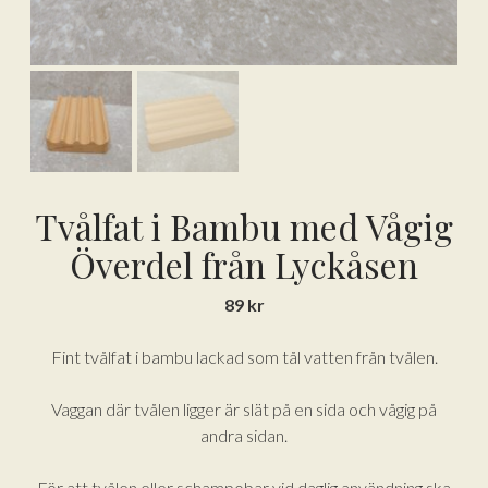
Tvålfat i Bambu med Vågig
Överdel från Lyckåsen
89
kr
Fint tvålfat i bambu lackad som tål vatten från tvålen.
Vaggan där tvålen ligger är slät på en sida och vågig på
andra sidan.
För att tvålen eller schampobar vid daglig användning ska