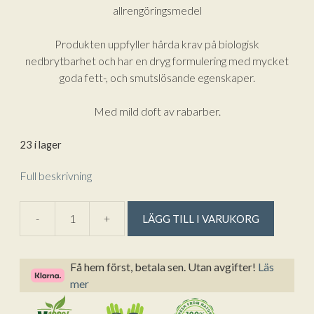
allrengöringsmedel
Produkten uppfyller hårda krav på biologisk
nedbrytbarhet och har en dryg formulering med mycket
goda fett-, och smutslösande egenskaper.
Med mild doft av rabarber.
23 i lager
Full beskrivning
A
-
+
LÄGG TILL I VARUKORG
Rapsodine
l
Allrent
t
spray
e
Få hem först, betala sen. Utan avgifter!
Läs
Rabarber
r
mer
750
n
ml
a