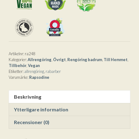
mängd
t
i
v
e
:
Artikelnr:
ra248
Kategorier:
Allrengöring
,
Övrigt
,
Rengöring badrum
,
Till Hemmet
,
Tillbehör
,
Vegan
Etiketter:
allrengöring
,
rabarber
Varumärke:
Rapsodine
Beskrivning
Ytterligare information
Recensioner (0)