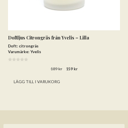
Doftljus Citrongräs från Yvelis – Lilla
Doft: citrongräs
Varumärke: Yvelis
0
Det
Det
189
kr
159
kr
a
v
ursprungliga
nuvarande
5
priset
priset
LÄGG TILL I VARUKORG
var:
är:
189 kr.
159 kr.