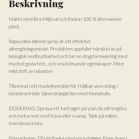
Beskrivning
Märkt med Bra Miljöval och flaska i 100 % återvunnen
plast.
Rapsodine Allrent spray är ett effektivt
allrengöringsmedel. Produkten uppfyller hårda krav på
biologisk nedbrytbarhet och har en dryg formulering med
mycket goda fett-, och smutslösande egenskaper. Med
mild doft av rabarber.
Tillverkat i ett modellområde för Hållbar utveckling, i
biosfärområde Vänerskärgården med Kinnekulle.
DOSERING: Spraya ett tunt lager på ytan du vill rengöra
och torka rent med trasa eller svamp. Tänk på miljön,
överdosera inte.
Förpackning: 750 ml flaska med spraytrigger. Finns även i