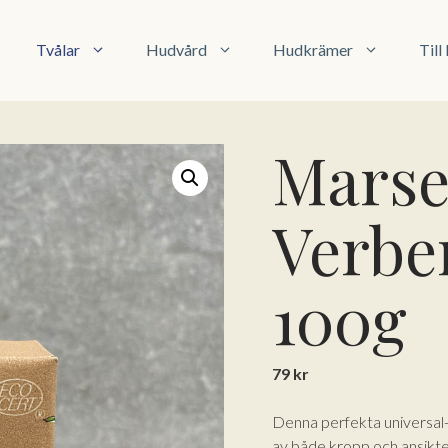
Tvålar
Hudvård
Hudkrämer
Til
Marsei
Verbe
100g
79
kr
Denna perfekta universal- 
av både kropp och ansikte 