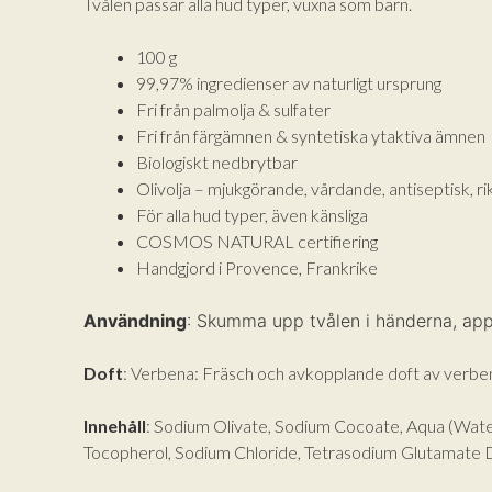
Tvålen passar alla hud typer, vuxna som barn.
100 g
99,97% ingredienser av naturligt ursprung
Fri från palmolja & sulfater
Fri från färgämnen & syntetiska ytaktiva ämnen
Biologiskt nedbrytbar
Olivolja – mjukgörande, vårdande, antiseptisk, ri
För alla hud typer, även känsliga
COSMOS NATURAL certifiering
Handgjord i Provence, Frankrike
Användning
: Skumma upp tvålen i händerna, appl
Doft
: Verbena: Fräsch och avkopplande doft av verbe
Innehåll
: Sodium Olivate, Sodium Cocoate, Aqua (Water
Tocopherol, Sodium Chloride, Tetrasodium Glutamate Diac