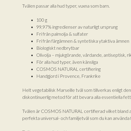
Tvålen passar alla hud typer, vuxna som barn.
100 g
99,97% ingredienser av naturligt ursprung
Fri från palmolja & sulfater
Fri från färgämnen & syntetiska ytaktiva ämnen
Biologiskt nedbrytbar
Olivolja – mjukgörande, vårdande, antiseptisk, ri
För alla hud typer, även känsliga
COSMOS NATURAL certifiering
Handgjord i Provence, Frankrike
Helt vegetabilisk Marseille tvål som tillverkas enligt de
diskontinuerlig metod för att bevara alla essentiella fet
Tvålen är COSMOS NATURAL certifierad vilket bland anna
perfekta universal- och familjetvål som du kan använda 