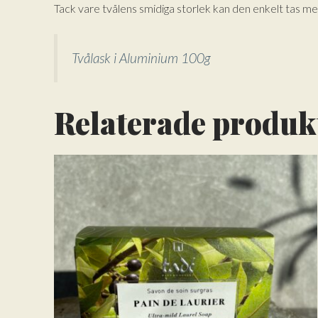
Tack vare tvålens smidiga storlek kan den enkelt tas me
Tvålask i Aluminium 100g
Relaterade produk