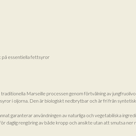
k på essentiella fettsyror
n traditionella Marseille processen genom förtvålning av jungfruolivo
tsyror i oljorna. Den är biologiskt nedbrytbar och är fri från synteti
t garanterar användningen av naturliga och vegetabiliska ingredien
för daglig rengöring av både kropp och ansikte utan att smutsa ner 