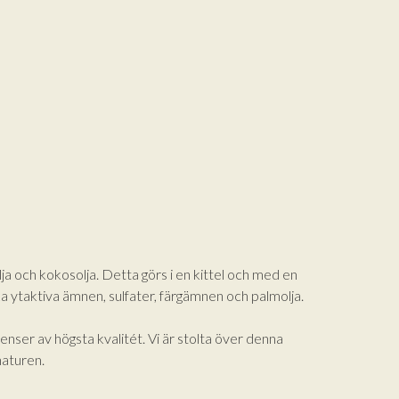
lja och kokosolja. Detta görs i en kittel och med en
ska ytaktiva ämnen, sulfater, färgämnen och palmolja.
ser av högsta kvalitét. Vi är stolta över denna
naturen.