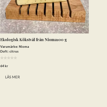
Ekologisk Kökstvål från Nioma100 g
Varumärke: Nioma
Doft: citrus
0
64
kr
a
v
5
LÄS MER