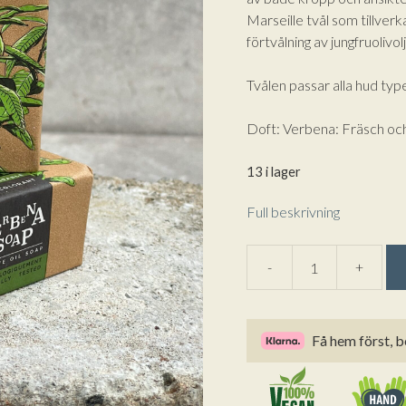
Marseille tvål som tillver
förtvålning av jungfruolivol
Tvålen passar alla hud typ
Doft: Verbena: Fräsch oc
13 i lager
Full beskrivning
A
-
+
Marseille
l
Fast
t
Tvål
e
Få hem först, b
Verbena
r
från
n
Tadé
a