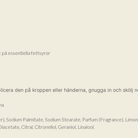
Lägg till varorna i varukorgen
Gå till kassan och välj
Få hem dina varor först. Betala efteråt.
Betala via bankkonto eller betalkort/kreditkort
k på essentiella fettsyror
icera den på kroppen eller händerna, gnugga in och skölj n
na
), Sodium Palmitate, Sodium Stearate, Parfum (Fragrance), Limone
etate, Citral, Citronellol, Geraniol, Linalool.