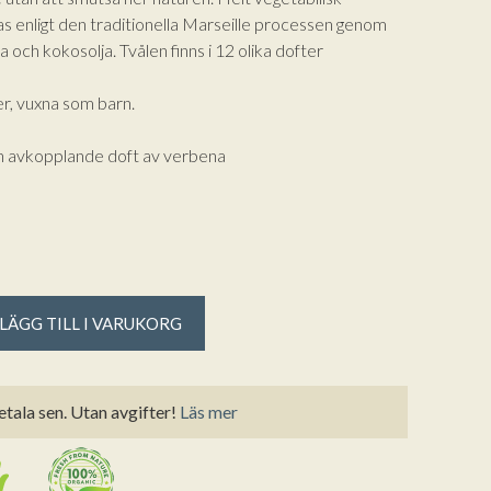
kas enligt den traditionella Marseille processen genom
ja och kokosolja. Tvålen finns i 12 olika dofter
er, vuxna som barn.
h avkopplande doft av verbena
LÄGG TILL I VARUKORG
etala sen. Utan avgifter!
Läs mer