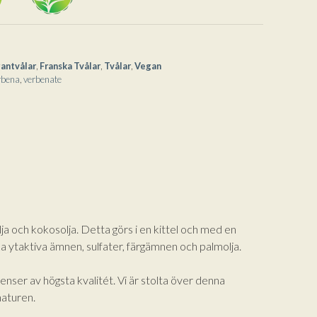
antvålar
,
Franska Tvålar
,
Tvålar
,
Vegan
rbena
,
verbenate
lja och kokosolja. Detta görs i en kittel och med en
ska ytaktiva ämnen, sulfater, färgämnen och palmolja.
ser av högsta kvalitét. Vi är stolta över denna
naturen.