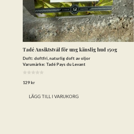
Tadé Ansiktstvål för ung känslig hud 150g
Doft: doftfri, naturlig doft av oljor
Varumärke: Tadé Pays du Levant
0
129
kr
a
v
5
LÄGG TILL I VARUKORG