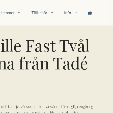
Tvål
Verbena
från
l Hemmet
Tillbehör
Info
Tadé
100g
mängd
lle Fast Tvål
na från Tadé
och familjetvål som du kan använda för daglig rengöring
utan att smutsa ner naturen. Helt vegetabilisk