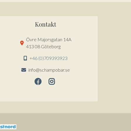
Kontakt
Övre Majorsgatan 14A
413 08 Göteborg
+46 (0)709393923
info@schampobar.se