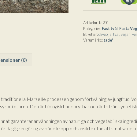
100g
t
mängd
i
v
e
Artikelnr:
ta201
Kategorier:
Fast tvål
,
Fasta Veg
:
Etiketter:
oliveolja
,
tvål
,
vegan
,
ve
Varumärke:
tade'
ensioner (0)
n traditionella Marseille processen genom förtvålning av jungfruolivo
tsyror i oljorna. Den är biologiskt nedbrytbar och är fri från synteti
t garanterar användningen av naturliga och vegetabiliska ingredien
för daglig rengöring av både kropp och ansikte utan att smutsa ner 