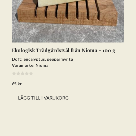
Ekologisk Trädgårdstvål från Nioma – 100 g
Doft: eucalyptus, pepparmynta
Varumärke: Nioma
0
65
kr
a
v
5
LÄGG TILL I VARUKORG