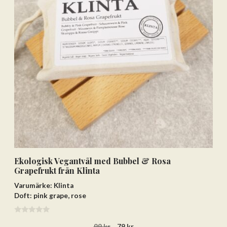
Ekologisk Vegantvål med Bubbel & Rosa
Grapefrukt från Klinta
Varumärke: Klinta
Doft: pink grape, rose
0
Det
Det
99
kr
79
kr
a