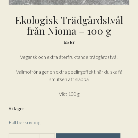
Ekologisk Trädgårdstvål
från Nioma – 100 g
65
kr
Vegansk och extra återfruktande trädgårdstvål.
Vallmofröna ger en extra peelingeffekt när du ska få
smutsen att släppa
Vikt 100 g
6 i lager
Full beskrivning
A