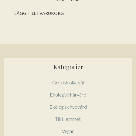
v
ursprungliga
nuvarande
5
priset
priset
LÄGG TILL I VARUKORG
var:
är:
99 kr.
79 kr.
Kategorier
Grekisk olivtvål
Ekologisk hårvård
Ekologisk hudvård
Till Hemmet
Vegan