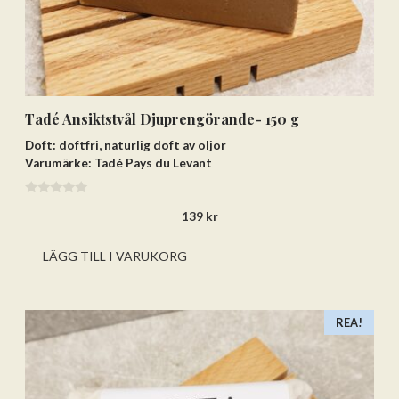
Tadé Ansiktstvål Djuprengörande- 150 g
Doft: doftfri, naturlig doft av oljor
Varumärke: Tadé Pays du Levant
0
139
kr
a
v
5
LÄGG TILL I VARUKORG
REA!