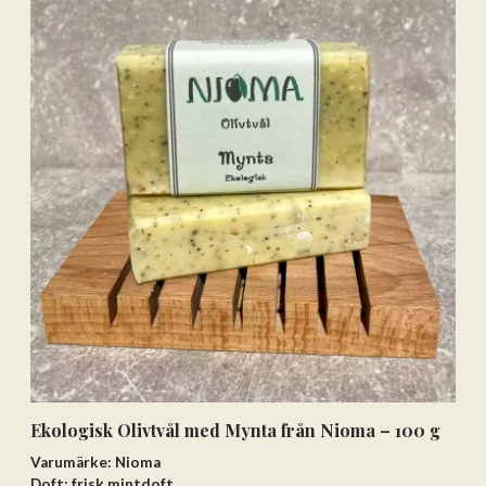
Ekologisk Olivtvål med Mynta från Nioma – 100 g
Varumärke: Nioma
Doft: frisk mintdoft