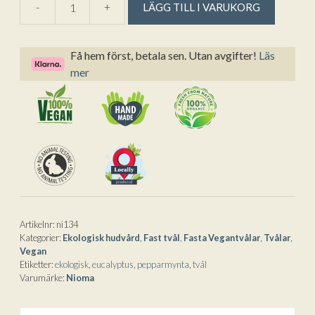
-
+
LÄGG TILL I VARUKORG
Ekologisk
l
Trädgårdstvål
t
från
e
Få hem först, betala sen. Utan avgifter!
Läs
Nioma
r
mer
-
n
100
a
g
t
mängd
i
v
e
:
Artikelnr:
ni134
Kategorier:
Ekologisk hudvård
,
Fast tvål
,
Fasta Vegantvålar
,
Tvålar
,
Vegan
Etiketter:
ekologisk
,
eucalyptus
,
pepparmynta
,
tvål
Varumärke:
Nioma