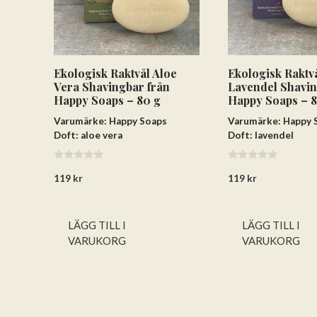
Ekologisk Raktvål Aloe
Ekologisk Raktv
Vera Shavingbar från
Lavendel Shavin
Happy Soaps – 80 g
Happy Soaps – 
Varumärke: Happy Soaps
Varumärke: Happy 
Doft: aloe vera
Doft: lavendel
0
0
119
kr
119
kr
a
a
v
v
5
5
LÄGG TILL I
LÄGG TILL I
VARUKORG
VARUKORG