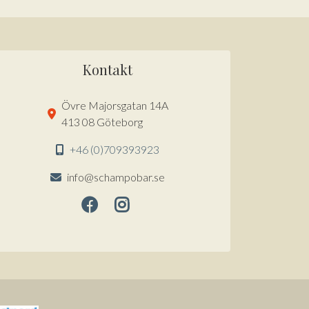
Kontakt
Övre Majorsgatan 14A
413 08 Göteborg
+46 (0)709393923
info@schampobar.se