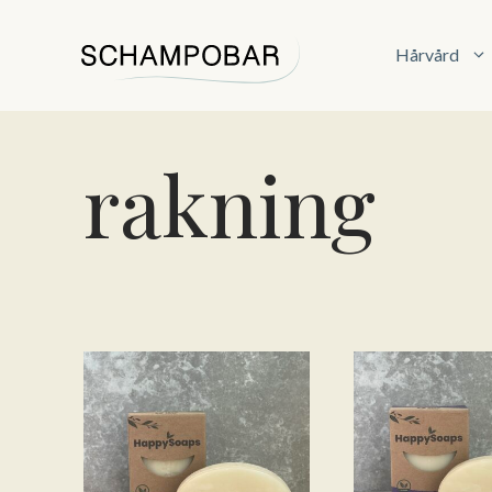
Hoppa
till
Hårvård
innehåll
rakning