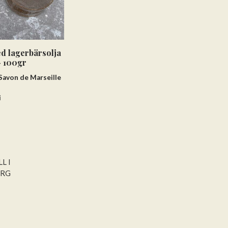
d lagerbärsolja
- 100gr
Savon de Marseille
i
L I
ORG