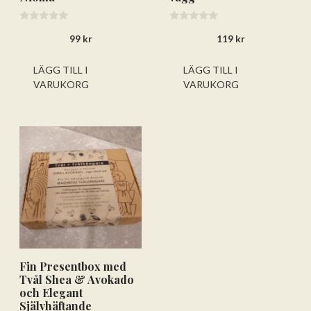
0
0
99
kr
119
kr
a
a
v
v
5
5
LÄGG TILL I
LÄGG TILL I
VARUKORG
VARUKORG
Fin Presentbox med
Tvål Shea & Avokado
och Elegant
Självhäftande