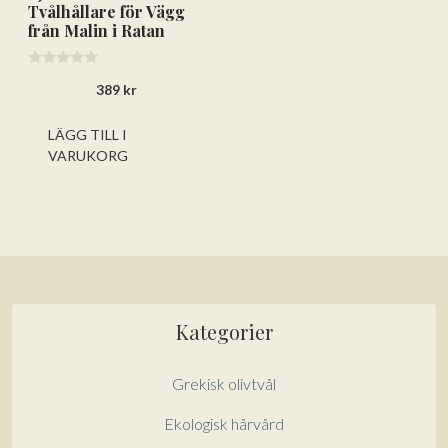
Tvålhållare för Vägg
från Malin i Ratan
0
389
kr
a
v
5
LÄGG TILL I
VARUKORG
Lägg till varorna i varukorgen
Gå till kassan och välj
Få hem dina varor först. Betala efteråt.
Betala via bankkonto eller
Kategorier
betalkort/kreditkort
Grekisk olivtvål
Ekologisk hårvård