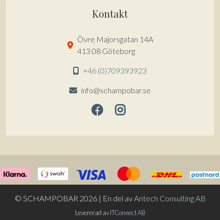
Kontakt
Övre Majorsgatan 14A
413 08 Göteborg
+46 (0)709393923
info@schampobar.se
© SCHAMPOBAR 2026 | En del av
Antech Consulting AB
Artikel tillagd till varukorg.
KASSA
0 artiklar -
0
kr
Levererad av
ITConnect AB