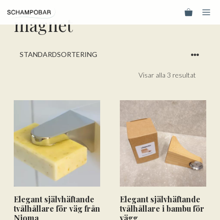
Hoppa
Me
till
magnet
innehåll
Visar alla 3 resultat
Elegant självhäftande
Elegant självhäftande
tvålhållare för väg från
tvålhållare i bambu för
Nioma
vägg