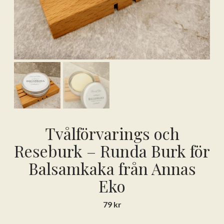
Tvålförvarings och
Reseburk – Runda Burk för
Balsamkaka från Annas
Eko
79
kr