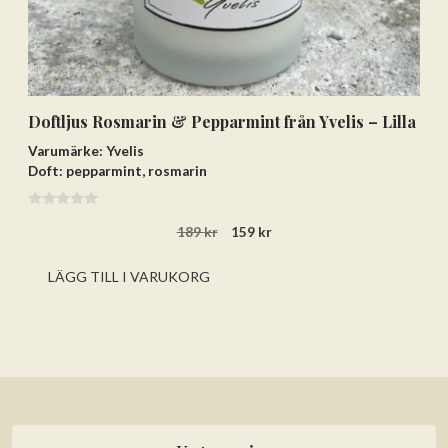
Doftljus Rosmarin & Pepparmint från Yvelis – Lilla
Varumärke: Yvelis
Doft: pepparmint, rosmarin
0
Det
Det
189
kr
159
kr
a
v
ursprungliga
nuvarande
5
priset
priset
LÄGG TILL I VARUKORG
var:
är:
189 kr.
159 kr.