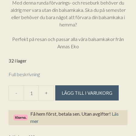
Med denna runda förvarings- och reseburk behöver du
aldrig mer vara utan din balsamkaka. Ska du på semester
eller behöver du bara något att förvara din balsamkaka i
hemma?
Perfekt på resan och passar alla våra balsamkakor från
Annas Eko
32 i lager
Full beskrivning
A
-
+
LÄGG TILL I VARUKORG
Tvålförvarings
l
och
t
Reseburk
e
Få hem först, betala sen. Utan avgifter!
Läs
-
r
mer
Runda
n
Burk
a