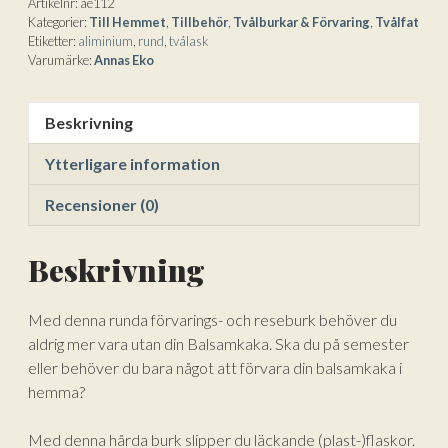
Artikelnr:
ae112
för
t
Kategorier:
Till Hemmet
,
Tillbehör
,
Tvålburkar & Förvaring
,
Tvålfat
Balsamkaka
i
Etiketter:
aliminium
,
rund
,
tvålask
från
v
Varumärke:
Annas Eko
Annas
e
Eko
:
Beskrivning
mängd
Ytterligare information
Recensioner (0)
Beskrivning
Med denna runda förvarings- och reseburk behöver du
aldrig mer vara utan din Balsamkaka. Ska du på semester
eller behöver du bara något att förvara din balsamkaka i
hemma?
Med denna hårda burk slipper du läckande (plast-)flaskor.