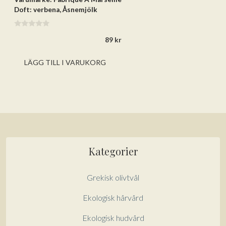
Doft: verbena, Åsnemjölk
0
89
kr
a
v
5
LÄGG TILL I VARUKORG
Kategorier
Grekisk olivtvål
Ekologisk hårvård
Ekologisk hudvård