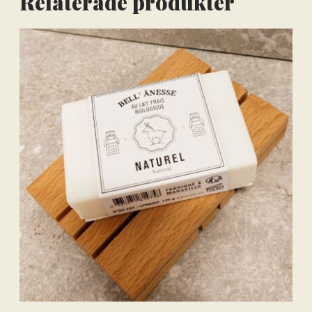
Relaterade produkter
Lägg till varorna i varukorgen
Gå till kassan och välj
Få hem dina varor först. Betala efteråt.
Betala via bankkonto eller
betalkort/kreditkort