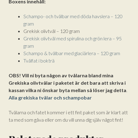
Boxens innehåll:
Schampo- och tvålbar med döda havslera – 120
gram
Grekisk olivtvål – 120 gram
Grekisk olivtvål med spirulina och grön lera – 95
gram
Schampo & tvålbar med glaciärlera – 120 gram
Tvålfat i bokträ
OBS! Vill ni byta någon av tvålarna bland mina
Grekiska olivtvålar i paketet är det bara att skriva i
kassan vilka ni önskar byta mellan så löser jag detta
.
Alla grekiska tvålar och schampobar
Tvålarna och fatet kommer i ett fint paket som är klart att
ta med som gåva eller om du vill unna dig själv något fint!