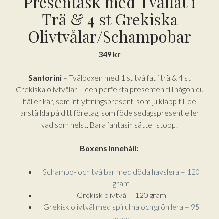
Presentask med Tvålfat i
Trä & 4 st Grekiska
Olivtvålar/Schampobar
349
kr
Santorini
– Tvålboxen med 1 st tvålfat i trä & 4 st
Grekiska olivtvålar – den perfekta presenten till någon du
håller kär, som inflyttningspresent, som julklapp till de
anställda på ditt företag, som födelsedagspresent eller
vad som helst. Bara fantasin sätter stopp!
Boxens innehåll:
Schampo- och tvålbar med döda havslera – 120
gram
Grekisk olivtvål – 120 gram
Grekisk olivtvål med spirulina och grön lera – 95
gram