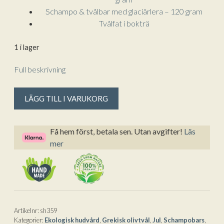
Schampo & tvålbar med glaciärlera – 120 gram
Tvålfat i bokträ
1 i lager
Full beskrivning
Santorini
A
LÄGG TILL I VARUKORG
-
l
Tvål
t
&
e
Få hem först, betala sen. Utan avgifter!
Läs
Presentask
r
mer
med
n
Tvålfat
a
i
t
Trä
i
&
v
Artikelnr:
sh359
4
e
Kategorier:
Ekologisk hudvård
,
Grekisk olivtvål
,
Jul
,
Schampobars
,