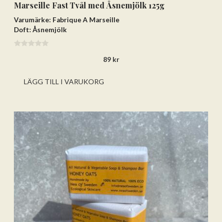
Marseille Fast Tvål med Åsnemjölk 125g
Varumärke: Fabrique A Marseille
Doft: Åsnemjölk
0
89
kr
a
v
5
LÄGG TILL I VARUKORG