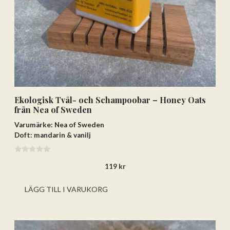
Ekologisk Tvål- och Schampoobar – Honey Oats
från Nea of Sweden
Varumärke: Nea of Sweden
Doft: mandarin & vanilj
0
119
kr
a
v
5
LÄGG TILL I VARUKORG