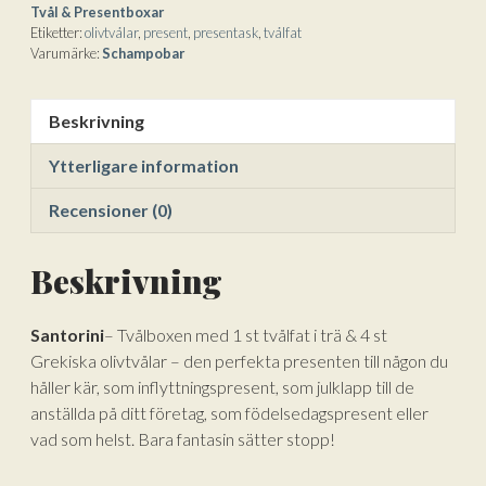
st
:
Tvål & Presentboxar
Grekiska
Etiketter:
olivtvålar
,
present
,
presentask
,
tvålfat
Olivtvålar/Schampobar
Varumärke:
Schampobar
mängd
Beskrivning
Ytterligare information
Recensioner (0)
Beskrivning
Santorini
– Tvålboxen med 1 st tvålfat i trä & 4 st
Grekiska olivtvålar – den perfekta presenten till någon du
håller kär, som inflyttningspresent, som julklapp till de
anställda på ditt företag, som födelsedagspresent eller
vad som helst. Bara fantasin sätter stopp!