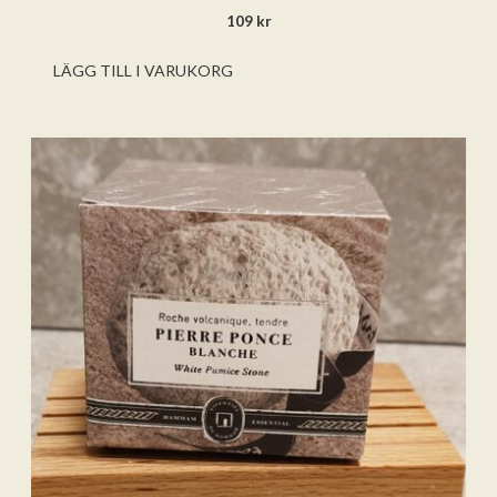
0
109
kr
a
v
5
LÄGG TILL I VARUKORG