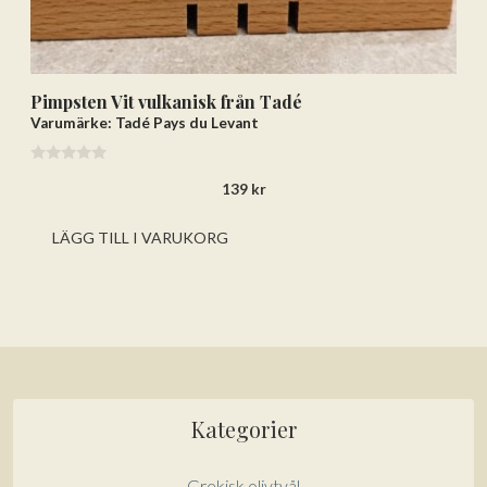
Pimpsten Vit vulkanisk från Tadé
Varumärke: Tadé Pays du Levant
0
139
kr
a
v
5
LÄGG TILL I VARUKORG
Kategorier
Grekisk olivtvål