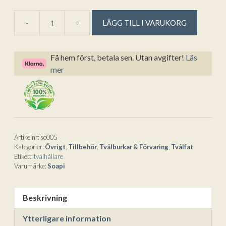
A
-
+
LÄGG TILL I VARUKORG
Tvål
l
Hållare
t
White
e
Få hem först, betala sen. Utan avgifter!
Läs
med
r
mer
Magnet
n
för
a
Fast
t
Tvål
i
från
v
Soapi
e
Artikelnr:
so005
Kategorier:
Övrigt
,
Tillbehör
,
Tvålburkar & Förvaring
,
Tvålfat
mängd
:
Etikett:
tvålhållare
Varumärke:
Soapi
Beskrivning
Ytterligare information