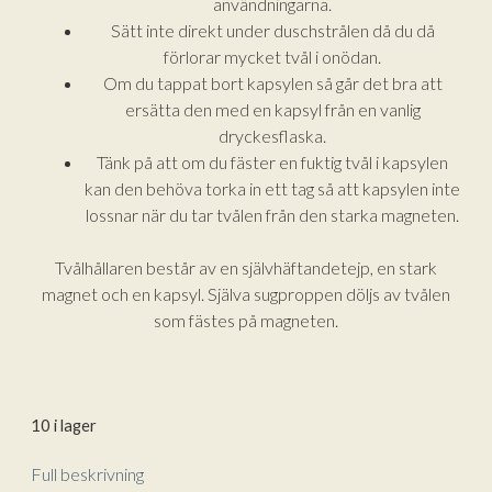
användningarna.
Sätt inte direkt under duschstrålen då du då
förlorar mycket tvål i onödan.
Om du tappat bort kapsylen så går det bra att
ersätta den med en kapsyl från en vanlig
dryckesflaska.
Tänk på att om du fäster en fuktig tvål i kapsylen
kan den behöva torka in ett tag så att kapsylen inte
lossnar när du tar tvålen från den starka magneten.
Tvålhållaren består av en självhäftandetejp, en stark
magnet och en kapsyl. Själva sugproppen döljs av tvålen
som fästes på magneten.
10 i lager
Full beskrivning