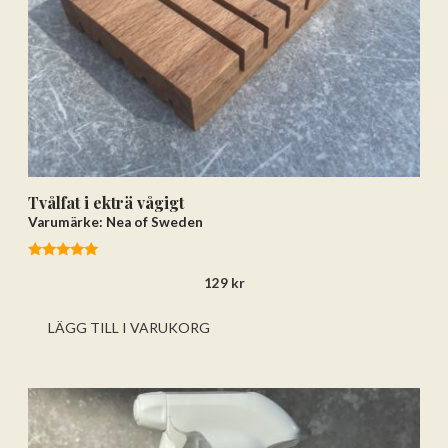
Gå till kassan och välj
Få hem dina varor först. Betala efteråt.
Betala via bankkonto eller
betalkort/kreditkort
Tvålfat i ekträ vågigt
Varumärke: Nea of Sweden
5.00
129
kr
av 5
LÄGG TILL I VARUKORG