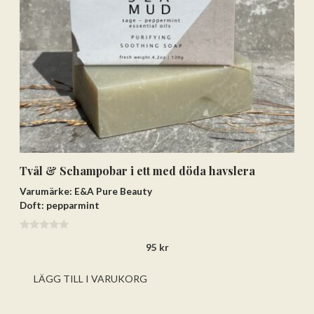
Tvål & Schampobar i ett med döda havslera
Varumärke: E&A Pure Beauty
Doft: pepparmint
0
95
kr
a
v
5
LÄGG TILL I VARUKORG