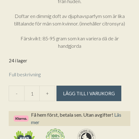
från huden.
Doftar en dimmig doft av djuphavsparfym som är lika
tilltalande för män som kvinnor. (innehåller citronsyra)
Färskvikt: 85-95 gram som kan variera då de är
handgjorda
24 i lager
Full beskrivning
A
-
+
LÄGG TILL I VARUKORG
Grekisk
l
olivtvål
t
med
e
Få hem först, betala sen. Utan avgifter!
Läs
spirulina
r
mer
och
n
grön
a