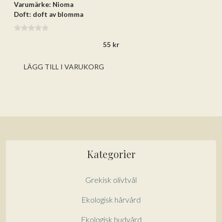
Varumärke: Nioma
Doft: doft av blomma
0
55
kr
a
v
5
LÄGG TILL I VARUKORG
Kategorier
Grekisk olivtvål
Ekologisk hårvård
Ekologisk hudvård