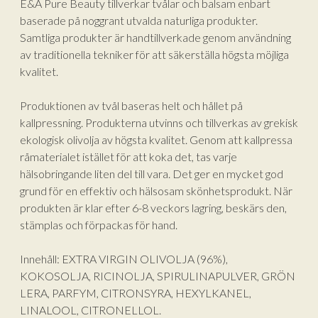
E&A Pure Beauty tillverkar tvålar och balsam enbart
baserade på noggrant utvalda naturliga produkter.
Samtliga produkter är handtillverkade genom användning
av traditionella tekniker för att säkerställa högsta möjliga
kvalitet.
Produktionen av tvål baseras helt och hållet på
kallpressning. Produkterna utvinns och tillverkas av grekisk
ekologisk olivolja av högsta kvalitet. Genom att kallpressa
råmaterialet istället för att koka det, tas varje
hälsobringande liten del till vara. Det ger en mycket god
grund för en effektiv och hälsosam skönhetsprodukt. När
produkten är klar efter 6-8 veckors lagring, beskärs den,
stämplas och förpackas för hand.
Innehåll: EXTRA VIRGIN OLIVOLJA (96%),
KOKOSOLJA, RICINOLJA, SPIRULINAPULVER, GRÖN
LERA, PARFYM, CITRONSYRA, HEXYLKANEL,
LINALOOL, CITRONELLOL.