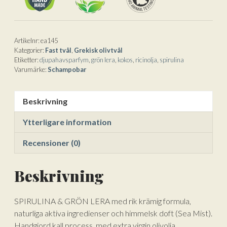
lera
t
mängd
i
v
e
Artikelnr:
ea145
Kategorier:
Fast tvål
,
Grekisk olivtvål
:
Etiketter:
djupahavsparfym
,
grön lera
,
kokos
,
ricinolja
,
spirulina
Varumärke:
Schampobar
Beskrivning
Ytterligare information
Recensioner (0)
Beskrivning
SPIRULINA & GRÖN LERA med rik krämig formula,
naturliga aktiva ingredienser och himmelsk doft (Sea Mist).
Handgjord kall process, med extra virgin olivolja,