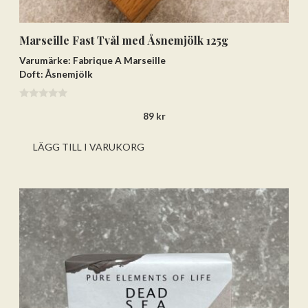
Marseille Fast Tvål med Åsnemjölk 125g
Varumärke: Fabrique A Marseille
Doft: Åsnemjölk
0
89
kr
a
v
5
LÄGG TILL I VARUKORG