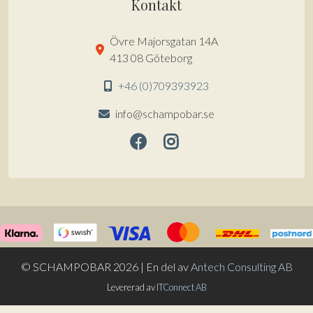
Kontakt
Övre Majorsgatan 14A
413 08 Göteborg
+46 (0)709393923
info@schampobar.se
© SCHAMPOBAR 2026 | En del av
Antech Consulting AB
Levererad av
ITConnect AB
Alternative:
LÄGG TILL I VARUKORG
95
kr