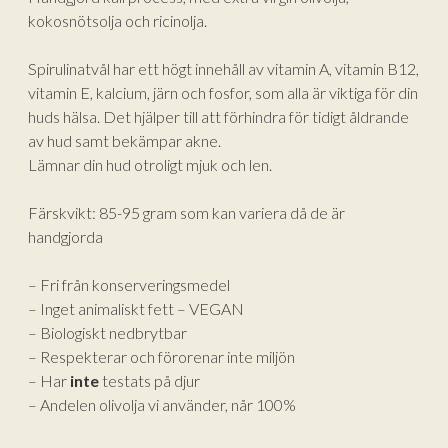
kokosnötsolja och ricinolja.
Spirulinatvål har ett högt innehåll av vitamin A, vitamin B12,
vitamin E, kalcium, järn och fosfor, som alla är viktiga för din
huds hälsa. Det hjälper till att förhindra för tidigt åldrande
av hud samt bekämpar akne.
Lämnar din hud otroligt mjuk och len.
Färskvikt: 85-95 gram som kan variera då de är
handgjorda
– Fri från konserveringsmedel
– Inget animaliskt fett – VEGAN
– Biologiskt nedbrytbar
– Respekterar och förorenar inte miljön
– Har
inte
testats på djur
– Andelen olivolja vi använder, når 100%