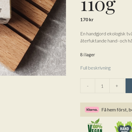
110g
170
kr
En handgjord ekologisk tv
återfuktande hand- och hå
8 i lager
Full beskrivning
A
-
+
Ekotvål
l
&
t
Schampobar
e
Få hem först, b
Shea
r
&
n
Avokado
a
Doftfri
t