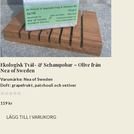
Ekologisk Tvål- & Schampobar – Olive från
Nea of Sweden
Varumärke: Nea of Sweden
Doft: grapefrukt, patchouli och vetiver
0
119
kr
a
v
5
LÄGG TILL I VARUKORG