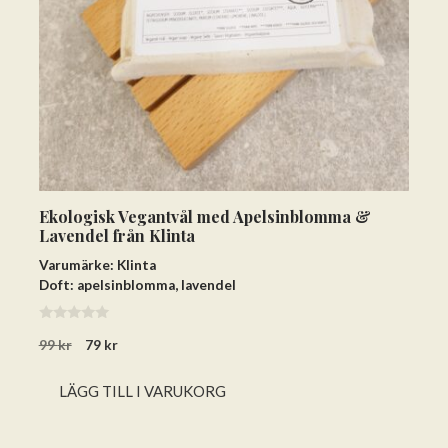
Ekologisk Vegantvål med Apelsinblomma &
Lavendel från Klinta
Varumärke: Klinta
Doft: apelsinblomma, lavendel
0
Det
Det
99
kr
79
kr
a
v
ursprungliga
nuvarande
5
priset
priset
LÄGG TILL I VARUKORG
var:
är:
99 kr.
79 kr.