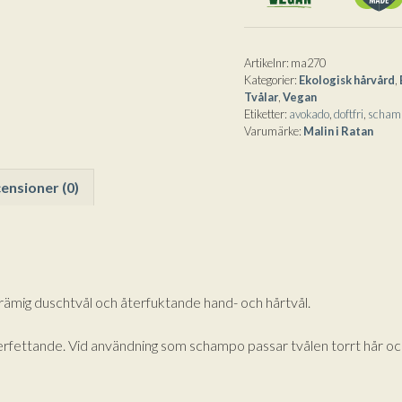
från
i
Malin
v
i
e
Artikelnr:
ma270
Kategorier:
Ekologisk hårvård
,
Ratan
:
Tvålar
,
Vegan
110g
Etiketter:
avokado
,
doftfri
,
scham
mängd
Varumärke:
Malin i Ratan
ensioner (0)
rämig duschtvål och återfuktande hand- och hårtvål.
erfettande. Vid användning som schampo passar tvålen torrt hår och