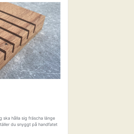
Lägg till varorna i varukorgen
Gå till kassan och välj
Få hem dina varor först. Betala efteråt.
Betala via bankkonto eller betalkort/kreditkort