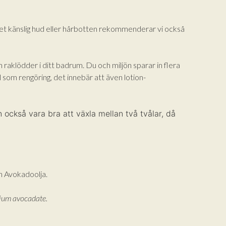
ycket känslig hud eller hårbotten rekommenderar vi också
aklödder i ditt badrum. Du och miljön sparar in flera
som rengöring, det innebär att även lotion-
an också vara bra att växla mellan två tvålar, då
h Avokadoolja.
dium avocadate.