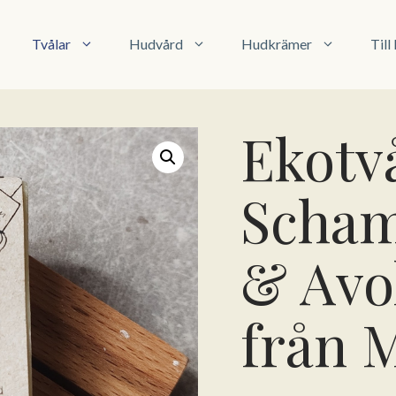
Tvålar
Hudvård
Hudkrämer
Til
Ekotv
Scham
& Avo
från M