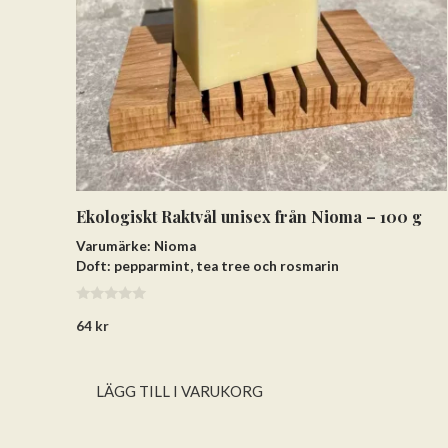
Ekologiskt Raktvål unisex från Nioma – 100 g
Varumärke: Nioma
Doft: pepparmint, tea tree och rosmarin
0
64
kr
a
v
5
LÄGG TILL I VARUKORG