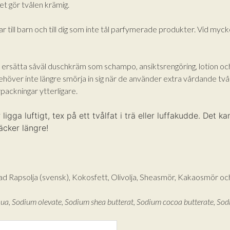
t gör tvålen krämig.
ar till barn och till dig som inte tål parfymerade produkter. Vid m
ersätta såväl duschkräm som schampo, ansiktsrengöring, lotion och r
ver inte längre smörja in sig när de använder extra vårdande tvål 
packningar ytterligare.
ligga luftigt, tex på ett tvålfat i trä eller luffakudde. Det k
äcker längre!
ssad Rapsolja (svensk), Kokosfett, Olivolja, Sheasmör, Kakaosmör oc
ua, Sodium olevate, Sodium shea butterat,
Sodium cocoa butterate, So