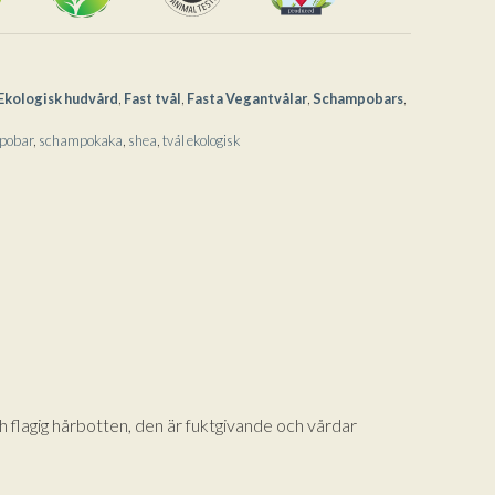
Ekologisk hudvård
,
Fast tvål
,
Fasta Vegantvålar
,
Schampobars
,
pobar
,
schampokaka
,
shea
,
tvål ekologisk
 flagig hårbotten, den är fuktgivande och vårdar