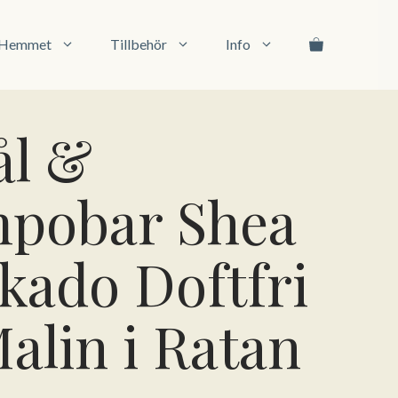
Schampobar
Shea
&
l Hemmet
Tillbehör
Info
Avokado
Doftfri
från
Malin
ål &
i
Ratan
110g
pobar Shea
mängd
kado Doftfri
alin i Ratan