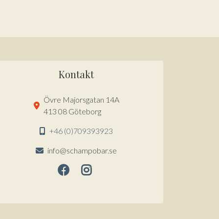
Kontakt
Övre Majorsgatan 14A
413 08 Göteborg
+46 (0)709393923
info@schampobar.se