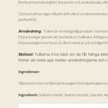
Berikad med ekologiskt sheasmör och avokadoolja, vilke
Denna tvål har ingen tillsatt doft vilket vi rekommender
parfymfritt.
Användning
:
Tvålen är en mångsidig produkt som kan 
förpackningar genom att använda en tvålkaka. Många behö
förpackningen kan fasas ut vilket minskar på onödiga för
Skötsel:
Tvålarna trivs bäst om de får hänga eller 
hinner de torka upp mellan användningarna och r
Ingredienser:
Tillverkad med certifierad ekologisk förtvålad kallpre
Ingredients:
Sodium canolat, Sodium cocoate, Glycerin, Aq