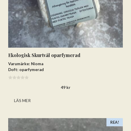
Ekologisk Skurtvål oparfymerad
Varumärke: Nioma
Doft: oparfymerad
0
49
kr
a
v
5
LÄS MER
REA!