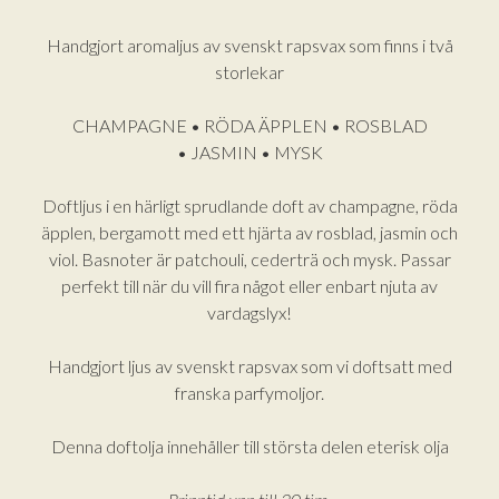
ursprungliga
nuvarande
priset
priset
Handgjort aromaljus av svenskt rapsvax som finns i två
var:
är:
storlekar
179 kr.
149 kr.
CHAMPAGNE • RÖDA ÄPPLEN • ROSBLAD
• JASMIN • MYSK
Doftljus i en härligt sprudlande doft av champagne, röda
äpplen, bergamott med ett hjärta av rosblad, jasmin och
viol. Basnoter är patchouli, cederträ och mysk. Passar
perfekt till när du vill fira något eller enbart njuta av
vardagslyx!
Handgjort ljus av svenskt rapsvax som vi doftsatt med
franska parfymoljor.
Denna doftolja innehåller till största delen eterisk olja