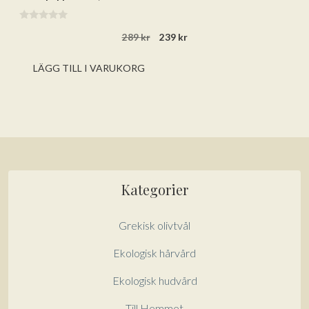
0
Det
Det
289
kr
239
kr
a
v
ursprungliga
nuvarande
5
priset
priset
LÄGG TILL I VARUKORG
var:
är:
289 kr.
239 kr.
Kategorier
Grekisk olivtvål
Ekologisk hårvård
Ekologisk hudvård
Till Hemmet