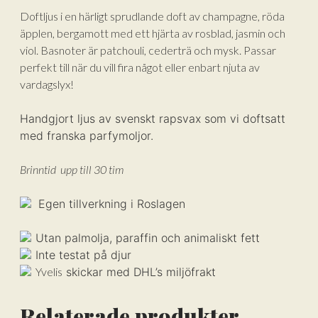
Doftljus i en härligt sprudlande doft av champagne, röda
äpplen, bergamott med ett hjärta av rosblad, jasmin och
viol. Basnoter är patchouli, cederträ och mysk. Passar
perfekt till när du vill fira något eller enbart njuta av
vardagslyx!
Handgjort ljus av svenskt rapsvax som vi doftsatt
med franska parfymoljor.
Brinntid upp till 30 tim
Egen tillverkning i Roslagen
Utan palmolja, paraffin och animaliskt fett
Inte testat på djur
Yvelis
skickar med DHL’s miljöfrakt
Relaterade produkter