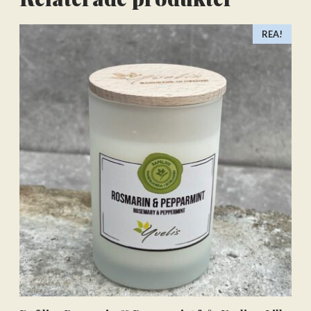
REA!
Lägg till varorna i varukorgen
Gå till kassan och välj
Få hem dina varor först. Betala efteråt.
Betala via bankkonto eller
betalkort/kreditkort