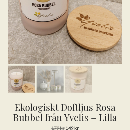
Ekologiskt Doftljus Rosa
Bubbel från Yvelis – Lilla
Det
Det
179
kr
149
kr