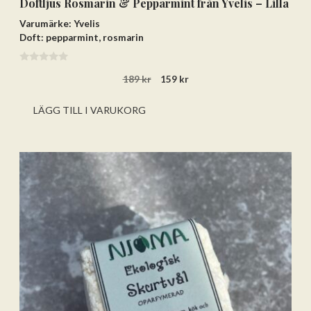
Doftljus Rosmarin & Pepparmint från Yvelis – Lilla
Varumärke: Yvelis
Doft: pepparmint, rosmarin
0
Det
Det
189
kr
159
kr
a
v
ursprungliga
nuvarande
5
priset
priset
LÄGG TILL I VARUKORG
var:
är:
189 kr.
159 kr.