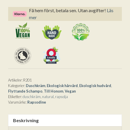
MAN
t
Milt
e
Få hem först, betala sen. Utan avgifter!
Läs
Schampo
r
mer
&
n
Duschkräm
a
från
t
Rapsodine
i
200ml
v
mängd
e
:
Artikelnr:
R201
Kategorier:
Duschkräm
,
Ekologisk hårvård
,
Ekologisk hudvård
,
Flyttande Schampo
,
Till Honom
,
Vegan
Etiketter:
duschkräm
,
natural
,
rapsolja
Varumärke:
Rapsodine
Beskrivning