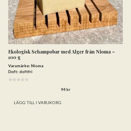
Ekologisk Schampobar med Alger från Nioma –
100 g
Varumärke: Nioma
Doft: doftfri
0
94
kr
a
v
5
LÄGG TILL I VARUKORG