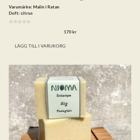
Varumärke: Malin i Ratan
Doft: citrus
0
170
kr
a
v
5
LÄGG TILL I VARUKORG