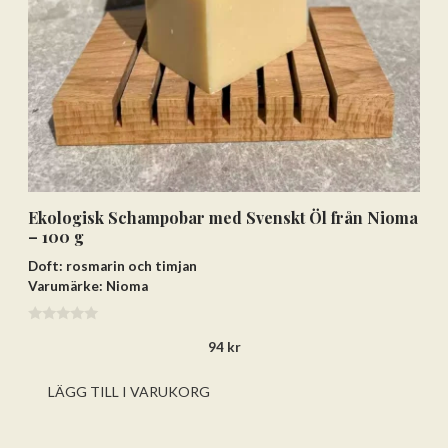
Lägg till varorna i varukorgen
Gå till kassan och välj
Få hem dina varor först. Betala efteråt.
Betala via bankkonto eller
betalkort/kreditkort
Ekologisk Schampobar med Svenskt Öl från Nioma
– 100 g
Doft: rosmarin och timjan
Varumärke: Nioma
0
94
kr
a
v
5
LÄGG TILL I VARUKORG