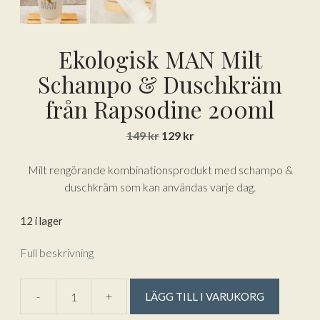
Ekologisk MAN Milt
Schampo & Duschkräm
från Rapsodine 200ml
Det
Det
149
kr
129
kr
ursprungliga
nuvarande
priset
priset
Milt rengörande kombinationsprodukt med schampo &
var:
är:
duschkräm som kan användas varje dag.
149 kr.
129 kr.
12 i lager
Full beskrivning
A
-
+
LÄGG TILL I VARUKORG
Ekologisk
l