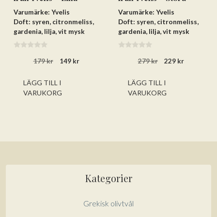
Varumärke: Yvelis
Varumärke: Yvelis
Doft: syren, citronmeliss,
Doft: syren, citronmeliss,
gardenia, lilja, vit mysk
gardenia, lilja, vit mysk
0
0
Det
Det
Det
Det
179
kr
149
kr
279
kr
229
kr
a
a
v
v
ursprungliga
nuvarande
ursprungliga
nuvarand
5
5
priset
priset
priset
priset
LÄGG TILL I
LÄGG TILL I
var:
är:
var:
är:
VARUKORG
VARUKORG
179 kr.
149 kr.
279 kr.
229 kr.
Kategorier
Grekisk olivtvål
Lägg till varorna i varukorgen