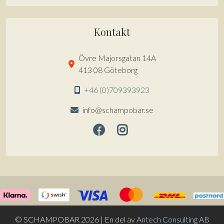
Kontakt
Övre Majorsgatan 14A
413 08 Göteborg
+46 (0)709393923
info@schampobar.se
© SCHAMPOBAR 2026 | En del av
Antech Consulting AB
Artikel tillagd till varukorg.