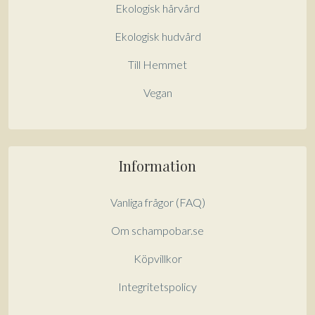
Ekologisk hårvård
Gå till kassan och välj
Ekologisk hudvård
Få hem dina varor först. Betala efteråt.
Till Hemmet
Betala via bankkonto eller
betalkort/kreditkort
Vegan
Information
Vanliga frågor (FAQ)
Om schampobar.se
Köpvillkor
Integritetspolicy