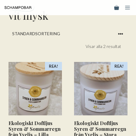
Hoppa
Me
till
vit mysk
innehåll
Visar alla 2 resultat
REA!
REA!
Ekologiskt Doftljus
Ekologiskt Doftljus
Syren & Sommarregn
Syren & Sommarregn
från Yvelis – Lilla
från Yvelis – Stora