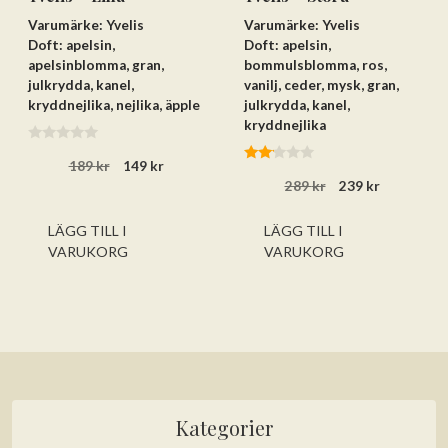
Varumärke: Yvelis
Varumärke: Yvelis
Doft: apelsin,
Doft: apelsin,
apelsinblomma, gran,
bommulsblomma, ros,
julkrydda, kanel,
vanilj, ceder, mysk, gran,
kryddnejlika, nejlika, äpple
julkrydda, kanel,
kryddnejlika
0
Det
Det
189
kr
149
kr
a
2.00
v
ursprungliga
nuvarande
Det
Det
289
kr
239
kr
av 5
5
priset
priset
ursprungliga
nuvarand
var:
är:
priset
priset
LÄGG TILL I
LÄGG TILL I
189 kr.
149 kr.
var:
är:
VARUKORG
VARUKORG
289 kr.
239 kr.
Kategorier