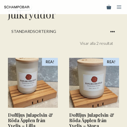
Hoppa
Me
till
julkryddor
innehåll
Visar alla 2 resultat
REA!
REA!
Doftljus Julapelsin &
Doftljus Julapelsin &
Röda Äpplen från
Röda Äpplen från
Yvelis – Lilla
Yvelis – Stora