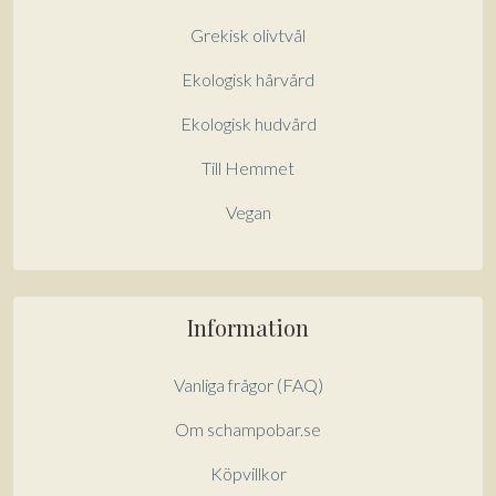
Lägg till varorna i varukorgen
Grekisk olivtvål
Gå till kassan och välj
Ekologisk hårvård
Få hem dina varor först. Betala efteråt.
Ekologisk hudvård
Betala via bankkonto eller
Till Hemmet
betalkort/kreditkort
Vegan
Information
Vanliga frågor (FAQ)
Om schampobar.se
Köpvillkor