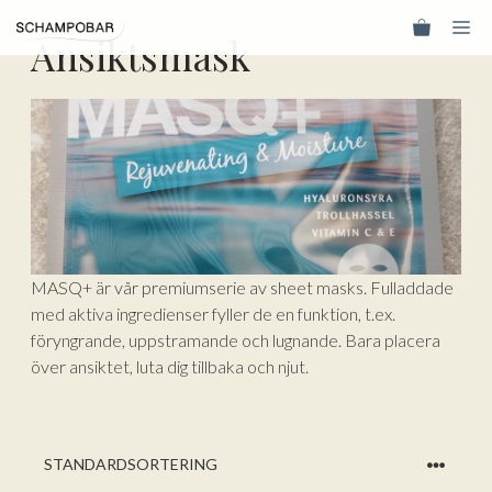
Hoppa
Me
till
Ansiktsmask
innehåll
MASQ+ är vår premiumserie av sheet masks. Fulladdade
med aktiva ingredienser fyller de en funktion, t.ex.
föryngrande, uppstramande och lugnande. Bara placera
över ansiktet, luta dig tillbaka och njut.