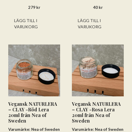
0
0
279
kr
40
kr
a
a
v
v
5
5
LÄGG TILL I
LÄGG TILL I
VARUKORG
VARUKORG
Lägg till varorna i varukorgen
Gå till kassan och välj
Få hem dina varor först. Betala efteråt.
Betala via bankkonto eller
betalkort/kreditkort
Vegansk NATURLERA
Vegansk NATURLERA
– CLAY -Röd Lera
– CLAY -Rosa Lera
20ml från Nea of
20ml från Nea of
Sweden
Sweden
Varumärke: Nea of Sweden
Varumärke: Nea of Sweden