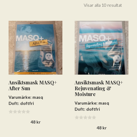
Visar alla 10 resultat
Ansiktsmask MASQ+
Ansiktsmask MASQ+
After Sun
Rejuvenating &
Moisture
Varumärke: masq
Varumärke: masq
Doft: doftfri
Doft: doftfri
0
48
kr
a
0
v
48
kr
a
5
v
5