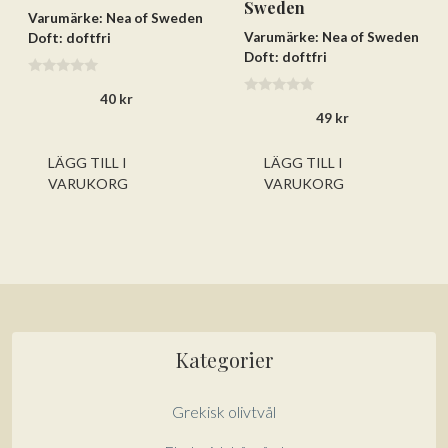
Sweden
Varumärke: Nea of Sweden
Varumärke: Nea of Sweden
Doft: doftfri
Doft: doftfri
0
40
kr
a
0
v
49
kr
a
5
v
5
LÄGG TILL I
LÄGG TILL I
VARUKORG
VARUKORG
Kategorier
Grekisk olivtvål