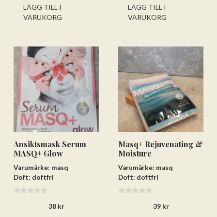
LÄGG TILL I
LÄGG TILL I
VARUKORG
VARUKORG
Ansiktsmask Serum
Masq+ Rejuvenating &
MASQ+ Glow
Moisture
Varumärke: masq
Varumärke: masq
Doft: doftfri
Doft: doftfri
0
0
38
kr
39
kr
a
a
v
v