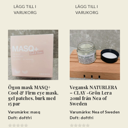
5
5
LÄGG TILL I
LÄGG TILL I
VARUKORG
VARUKORG
Ögon mask MASQ+
Vegansk NATURLERA
Cool & Firm eye mask,
– CLAY -Grön Lera
gel patches, burk med
20ml från Nea of
15 par
Sweden
Varumärke: masq
Varumärke: Nea of Sweden
Doft: doftfri
Doft: doftfri